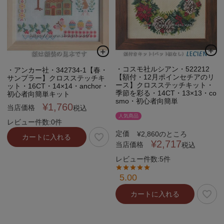
・コスモ社ルシアン・522212
・アンカー社・342734-1【春・
【額付・12月ポインセチアのリ
サンプラー】クロスステッチキ
ース】クロスステッチキット・
ット・16CT・14×14・anchor・
季節を彩る・14CT・13×13・co
初心者向簡単キット
smo・初心者向簡単
¥
1,760
当店価格
税込
人気商品
レビュー件数:0件
定価
¥
2,860
のところ
カートに入れる
¥
2,717
当店価格
税込
レビュー件数:5件
5.00
カートに入れる