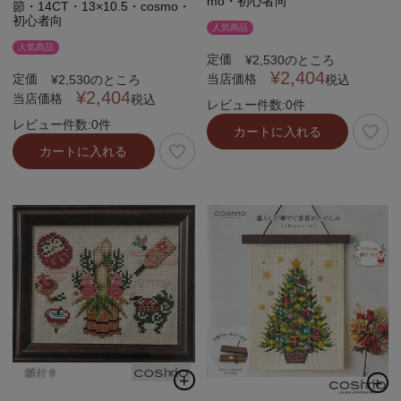
mo・初心者向
節・14CT・13×10.5・cosmo・
初心者向
人気商品
人気商品
定価
¥
2,530
のところ
¥
2,404
定価
当店価格
¥
2,530
のところ
税込
¥
2,404
当店価格
税込
レビュー件数:0件
レビュー件数:0件
カートに入れる
カートに入れる