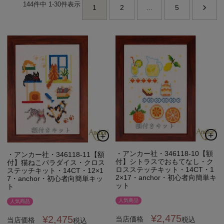
144
件中
1
-
30
件表示
1
2
…
5
個人情報取り扱いについて
閉じる
・アンカー社・346118-10【額
・アンカー社・346118-11【額
付】シトラスでおもてなし・ク
付】猫ねこパラダイス・クロス
ロスステッチキット・14CT・1
ステッチキット・14CT・12×1
2×17・anchor・初心者向簡単キ
7・anchor・初心者向簡単キッ
ット
ト
人気商品
人気商品
¥
2,475
¥
2,475
当店価格
税込
当店価格
税込