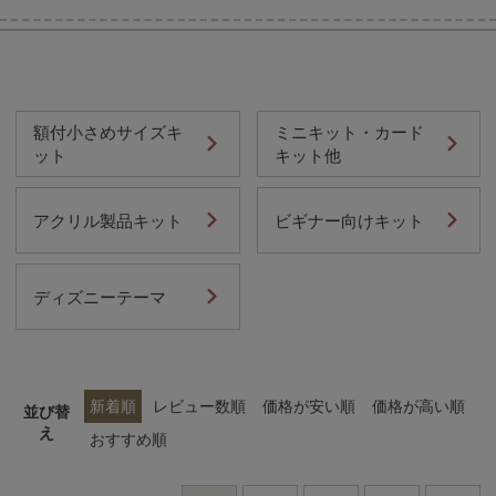
当店について
額付小さめサイズキ
ミニキット・カード
よくあるご質問
ット
キット他
ご利用ガイド
アクリル製品キット
ビギナー向けキット
送料とお支払い方法について
ディズニーテーマ
返品特約について
新規会員登録
新着順
レビュー数順
価格が安い順
価格が高い順
並び替
会員規約について
え
おすすめ順
特定商取引法について