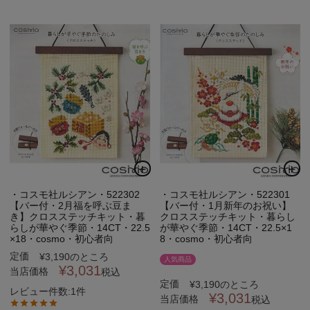
・コスモ社ルシアン・522302
・コスモ社ルシアン・522301
【バー付・2月福を呼ぶ豆ま
【バー付・1月新年のお祝い】
き】クロスステッチキット・暮
クロスステッチキット・暮らし
らしが華やぐ季節・14CT・22.5
が華やぐ季節・14CT・22.5×1
×18・cosmo・初心者向
8・cosmo・初心者向
定価
¥
3,190
のところ
人気商品
¥
3,031
当店価格
税込
定価
¥
3,190
のところ
レビュー件数:1件
¥
3,031
当店価格
税込