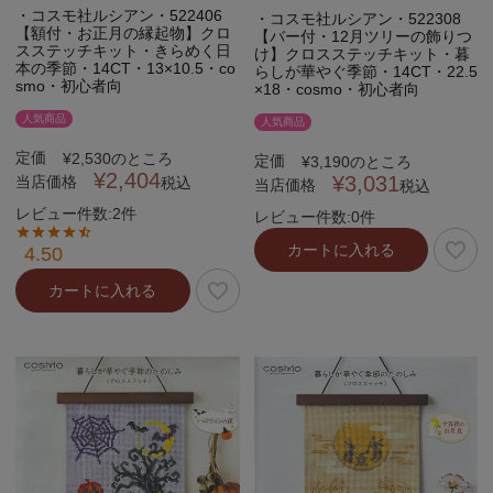
・コスモ社ルシアン・522406
・コスモ社ルシアン・522308
【額付・お正月の縁起物】クロ
【バー付・12月ツリーの飾りつ
スステッチキット・きらめく日
け】クロスステッチキット・暮
本の季節・14CT・13×10.5・co
らしが華やぐ季節・14CT・22.5
smo・初心者向
×18・cosmo・初心者向
人気商品
人気商品
定価
¥
2,530
のところ
定価
¥
3,190
のところ
¥
2,404
¥
3,031
当店価格
税込
当店価格
税込
レビュー件数:2件
レビュー件数:0件
カートに入れる
4.50
カートに入れる