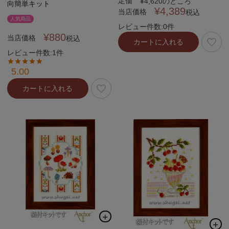
定価
¥
4,620
のところ
向簡単キット
¥
4,389
当店価格
税込
人気商品
レビュー件数:0件
¥
880
当店価格
税込
カートに入れる
レビュー件数:1件
5.00
カートに入れる