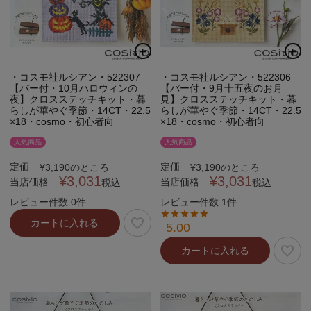
・コスモ社ルシアン・522307
・コスモ社ルシアン・522306
【バー付・10月ハロウィンの
【バー付・9月十五夜のお月
夜】クロスステッチキット・暮
見】クロスステッチキット・暮
らしが華やぐ季節・14CT・22.5
らしが華やぐ季節・14CT・22.5
×18・cosmo・初心者向
×18・cosmo・初心者向
人気商品
人気商品
定価
定価
¥
3,190
のところ
¥
3,190
のところ
¥
3,031
¥
3,031
当店価格
当店価格
税込
税込
レビュー件数:0件
レビュー件数:1件
カートに入れる
5.00
カートに入れる