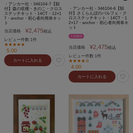
・アンカー社・346104-7【額
・アンカー社・346104-6【額
付】森の収穫・きのこ・クロス
付】さくらんぼのパルフェ・ク
ステッチキット・14CT・12×1
ロスステッチキット・14CT・1
7・anchor・初心者向簡単キッ
2×17・anchor・初心者向簡単キ
ト
ット
¥
2,475
当店価格
税込
人気商品
レビュー件数:1件
¥
2,475
当店価格
税込
5.00
レビュー件数:1件
カートに入れる
4.00
カートに入れる