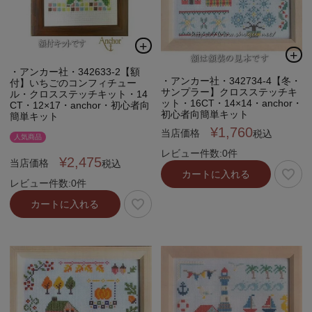
・アンカー社・342633-2【額
・アンカー社・342734-4【冬・
付】いちごのコンフィチュー
サンプラー】クロスステッチキ
ル・クロスステッチキット・14
ット・16CT・14×14・anchor・
CT・12×17・anchor・初心者向
初心者向簡単キット
簡単キット
¥
1,760
当店価格
税込
人気商品
レビュー件数:0件
¥
2,475
当店価格
税込
カートに入れる
レビュー件数:0件
カートに入れる