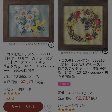
・コスモ社ルシアン・522211
【額付・11月マーガレットのブ
・コスモ社ルシアン・522210
ーケ】クロスステッチキット・
【額付・10月実りのリース】ク
季節を彩る・14CT・15×12・co
ロスステッチキット・季節を彩
smo・初心者向簡単
る・14CT・13×13・cosmo・初
定価
心者向簡単
¥
2,860
のところ
¥
2,717
当店価格
税込
人気商品
レビュー件数:3件
定価
¥
2,860
のところ
¥
2,717
5.00
当店価格
税込
レビュー件数:3件
カートに入れる