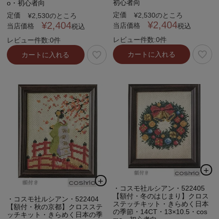
初心者向
o・初心者向
定価
定価
¥
2,530
のところ
¥
2,530
のところ
¥
2,404
¥
2,404
当店価格
当店価格
税込
税込
レビュー件数:0件
レビュー件数:0件
カートに入れる
カートに入れる
・コスモ社ルシアン・522405
【額付・冬のはじまり】クロス
・コスモ社ルシアン・522404
ステッチキット・きらめく日本
【額付・秋の京都】クロスステ
の季節・14CT・13×10.5・cos
ッチキット・きらめく日本の季