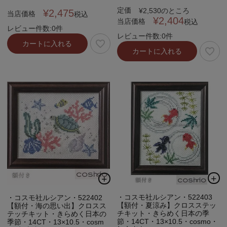
定価
¥
2,530
のところ
¥
2,475
当店価格
税込
¥
2,404
当店価格
税込
レビュー件数:0件
レビュー件数:0件
カートに入れる
カートに入れる
・コスモ社ルシアン・522403
・コスモ社ルシアン・522402
【額付・夏涼み】クロスステッ
【額付・海の思い出】クロスス
チキット・きらめく日本の季
テッチキット・きらめく日本の
節・14CT・13×10.5・cosmo・
季節・14CT・13×10.5・cosm