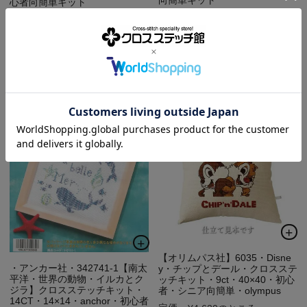
心者向簡単キット
¥
880
¥
880
当店価格
税込
当店価格
税込
レビュー件数:0件
レビュー件数:0件
カートに入れる
カートに入れる
【オリムパス社】6035・Disne
・アンカー社・342741-1【南太
y・チップとデール・クロスステ
平洋・世界の動物・イルカとク
ッチキット・9ct・40×40・初心
ジラ】クロスステッチキット・
者・シニア向簡単・olympus
14CT・14×14・anchor・初心者