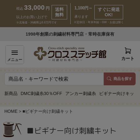
33,000
1,100円～
円
税込
送料
すぐに発送
無料
OK!
承ります
以上のお買い上げで
※定休日・年末年始・GW・お盆は除く
※北海道・沖縄県は6.6万円です
いらっしゃいませ ゲスト 様
1998年創業の刺繍材料専門店・常時在庫保有
新規会員登録
ログイン
カート
メニュー
商品を探す
商品一覧
新商品
DMC刺繍糸30％OFF
アンカー刺繍糸
ビギナー向けキット
カテゴリーから探す
HOME
■ビギナー向け刺繍キット
取り扱いブランドから探す
■ビギナー向け刺繍キット