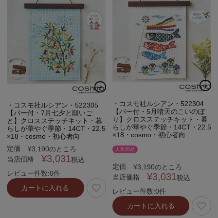
・コスモ社ルシアン・522304
・コスモ社ルシアン・522305
【バー付・5月晴天のこいのぼ
【バー付・7月七夕と願いご
り】クロスステッチキット・暮
と】クロスステッチキット・暮
らしが華やぐ季節・14CT・22.5
らしが華やぐ季節・14CT・22.5
×18・cosmo・初心者向
×18・cosmo・初心者向
定価
¥
3,190
のところ
人気商品
¥
3,031
当店価格
税込
定価
¥
3,190
のところ
レビュー件数:0件
¥
3,031
当店価格
税込
カートに入れる
レビュー件数:0件
カートに入れる