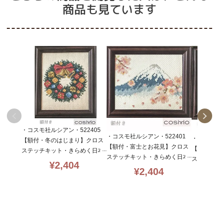
商品も見ています
・コスモ社ルシアン・522405
・コスモ社ルシアン・522401
・コスモ社
【額付・冬のはじまり】クロス
【額付・富士とお花見】クロス
【額付・
ステッチキット・きらめく日本
ステッチキット・きらめく日本
スステッ
の季節・14CT・13×10.5・cos
¥
2,404
の季節・14CT・13×10.5・cos
本の季節・1
¥
2,404
mo・初心者向
mo・初心者向
smo・初