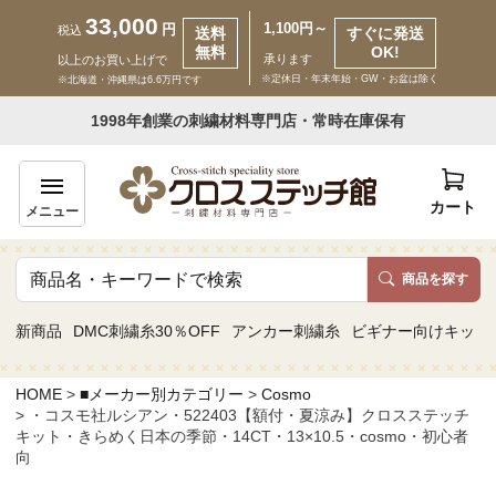
33,000
1,100円～
円
税込
送料
すぐに発送
無料
OK!
承ります
以上のお買い上げで
※定休日・年末年始・GW・お盆は除く
※北海道・沖縄県は6.6万円です
いらっしゃいませ ゲスト 様
1998年創業の刺繍材料専門店・常時在庫保有
新規会員登録
ログイン
カート
メニュー
商品を探す
商品一覧
新商品
DMC刺繍糸30％OFF
アンカー刺繍糸
ビギナー向けキット
カテゴリーから探す
HOME
■メーカー別カテゴリー
Cosmo
・コスモ社ルシアン・522403【額付・夏涼み】クロスステッチ
取り扱いブランドから探す
キット・きらめく日本の季節・14CT・13×10.5・cosmo・初心者
向