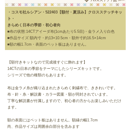
・コスモ社ルシアン・522403【額付・夏涼み】クロスステッチキッ
ト・
きらめく日本の季節・初心者向
■布の状態:14CTアイーダ布(1cmあたり5.5目)・金ラメ入り白色
■作品サイズ:額内寸・約13×10.5cm・額外寸約16.5×14cm
■額の幅1.7cm・表面のペット板はありません。
【額付きキットなので完成後すぐに飾れます】
14CTの日本の季節をテーマにしたシリーズキットです。
シリーズで他の種類のもあります。
布は金ラメ糸が織り込まれたきらめく刺繍布で、ききれいです。
布・針・糸・解説書・カラー図案・額が同封されています。
丁寧な解説書が付属しますので、初心者の方からお楽しみいただけ
ます。
額の表面にはペット板はありません。額縁の幅1.7cm
尚、作品サイズは周囲余白部分を含みます