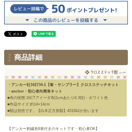
商品詳細
・アンカー社342734-1【春・サンプラー】クロスステッチキット
・anchor・初心者向簡単キット
■布の状態:16CTアイーダ布(1cmあたり6.3目)・ホワイト色
■作品サイズ:約14×14cm
■額は別売です。【白木正方形額】431562が合います
【アンカー刺繍糸9束付きのキットです・初心者OK】