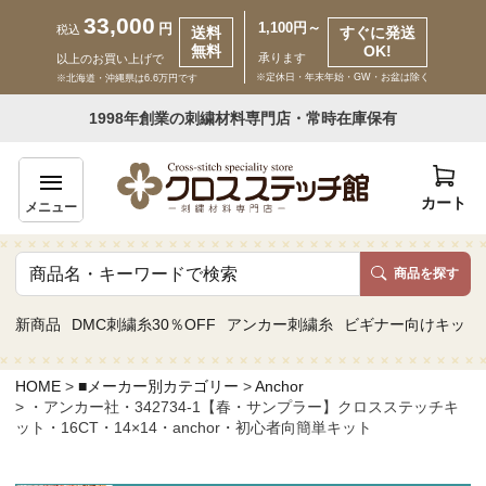
33,000
1,100円～
円
税込
送料
すぐに発送
無料
OK!
承ります
以上のお買い上げで
※定休日・年末年始・GW・お盆は除く
※北海道・沖縄県は6.6万円です
いらっしゃいませ ゲスト 様
1998年創業の刺繍材料専門店・常時在庫保有
新規会員登録
ログイン
カート
メニュー
商品を探す
商品一覧
新商品
DMC刺繍糸30％OFF
アンカー刺繍糸
ビギナー向けキット
カテゴリーから探す
HOME
■メーカー別カテゴリー
Anchor
・アンカー社・342734-1【春・サンプラー】クロスステッチキ
取り扱いブランドから探す
ット・16CT・14×14・anchor・初心者向簡単キット