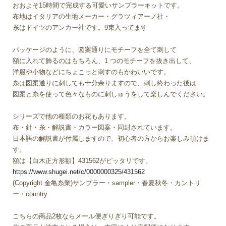
おおよそ15時間で完成する可愛いサンプラーキットです。
布地はイタリアの生地メーカー・グラツィアーノ社・
糸はドイツのアンカー社です。9束入ってます
パッケージのように、図案通りにモチーフを全て刺して
額に入れて飾るのはもちろん、1 つのモチーフを抜き出して、
洋服や小物などにちょこっと刺すのもかわいいです。
糸は図案通りに刺しても十分余りますので、刺し終わった後は
図案と糸を使って色々なものに刺しゅうをして楽しんでください。
シリーズで他の種類のお花もあります。
布・針・糸・解説書・カラー図案・同封されています。
日本語の解説書が付属しますので、初心者の方からお楽しみ頂けま
す。
額は【白木正方形額】431562がピッタリです。
https://www.shugei.net/c/0000000325/431562
(Copyright 金亀糸業)サンプラー・sampler・春夏秋冬・カントリ
ー・country
こちらの商品2枚ならメール便ぎりぎり可能です。