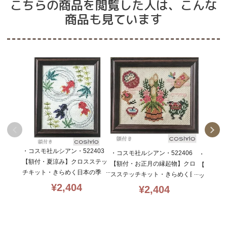
こちらの商品を閲覧した人は、こんな
商品も見ています
・コスモ社ルシアン・522403
・コスモ社ルシアン・522406
・コスモ社
【額付・夏涼み】クロスステッ
【額付・お正月の縁起物】クロ
【額付・
チキット・きらめく日本の季
スステッチキット・きらめく日
ッチキッ
節・14CT・13×10.5・cosmo・
本の季節・14CT・13×10.5・co
¥
2,404
節・14CT
¥
2,404
初心者向
smo・初心者向
初心者向