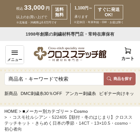
33,000
1,100円～
円
税込
送料
すぐに発送
無料
OK!
承ります
以上のお買い上げで
※定休日・年末年始・GW・お盆は除く
※北海道・沖縄県は6.6万円です
いらっしゃいませ ゲスト 様
1998年創業の刺繍材料専門店・常時在庫保有
新規会員登録
ログイン
カート
メニュー
商品を探す
商品一覧
新商品
DMC刺繍糸30％OFF
アンカー刺繍糸
ビギナー向けキット
カテゴリーから探す
HOME
■メーカー別カテゴリー
Cosmo
・コスモ社ルシアン・522405【額付・冬のはじまり】クロスス
取り扱いブランドから探す
テッチキット・きらめく日本の季節・14CT・13×10.5・cosmo・
初心者向