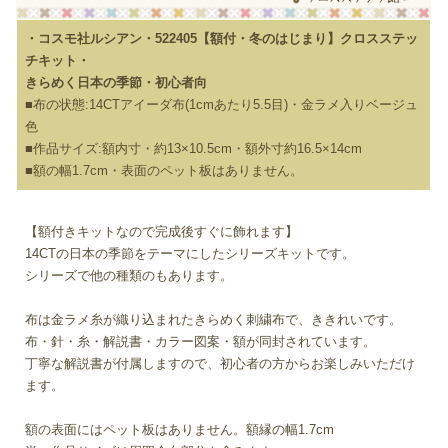
・コスモ社ルシアン・522405【額付・冬のはじまり】クロスステッ
チキット・
きらめく日本の季節・初心者向
■布の状態:14CTアイーダ布(1cmあたり5.5目)・金ラメ入りベージュ
色
■作品サイズ:額内寸・約13×10.5cm・額外寸約16.5×14cm
■額の幅1.7cm・表面のペット板はありません。
【額付きキットなので完成後すぐに飾れます】
14CTの日本の季節をテーマにしたシリーズキットです。
シリーズで他の種類のもあります。
布は金ラメ糸が織り込まれたきらめく刺繍布で、ききれいです。
布・針・糸・解説書・カラー図案・額が同封されています。
丁寧な解説書が付属しますので、初心者の方からお楽しみいただけ
ます。
額の表面にはペット板はありません。額縁の幅1.7cm