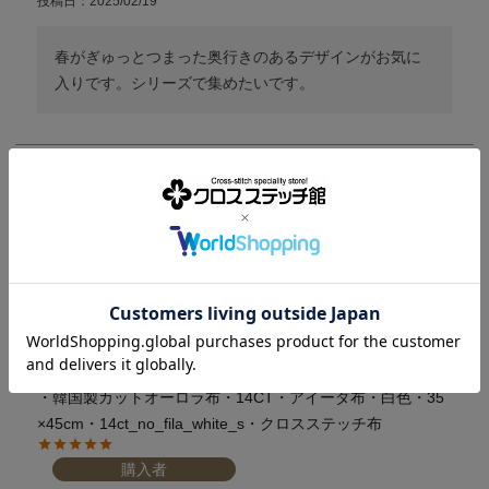
投稿日
2025/02/19
春がぎゅっとつまった奥行きのあるデザインがお気に
入りです。シリーズで集めたいです。
・韓国製カットオーロラ布・14CT・アイーダ布・白色・35
×45cm・14ct_no_fila_white_s・クロスステッチ布
購入者