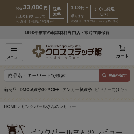
33,000
1,100円～
円
税込
送料
すぐに発送
無料
OK!
承ります
以上のお買い上げで
※定休日・年末年始・GW・お盆は除く
※北海道・沖縄県は6.6万円です
いらっしゃいませ ゲスト 様
1998年創業の刺繍材料専門店・常時在庫保有
新規会員登録
ログイン
カート
メニュー
商品を探す
商品一覧
新商品
DMC刺繍糸30％OFF
アンカー刺繍糸
ビギナー向けキット
カテゴリーから探す
HOME
ピンクパールさんのレビュー
取り扱いブランドから探す
ピンクパールさんのレビュー