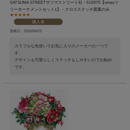
SATSUMA STREETサツマストリート社・515975【xmasツ
個人情報取り扱いについて
リーオーナメントセット1】・クロスステッチ図案のみ
購入者
投稿日
2026/06/25
閉じる
カラフルな色使いでお気に入りのメーカーの一つで
す。

デザインも可愛らしくステッチもしやすいのでお勧め
です。