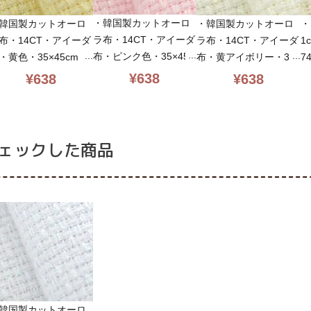
・韓国製カットオーロ
韓国製カットオーロ
・韓国製カットオーロ
・
ラ布・14CT・アイーダ
布・14CT・アイーダ
ラ布・14CT・アイーダ
1
布・ピンク色・35×45c
・黄色・35×45cm・
布・黄アイボリー・35
7
m・14ct_no_fila_pink_
ct_no_fila_yellow_
×45cm・14ct_no_fila_i
5
¥
638
¥
638
¥
638
s・クロスステッチ布
・クロスステッチ布
voly_s・クロスステッ
チ
チ布
ェックした商品
韓国製カットオーロ