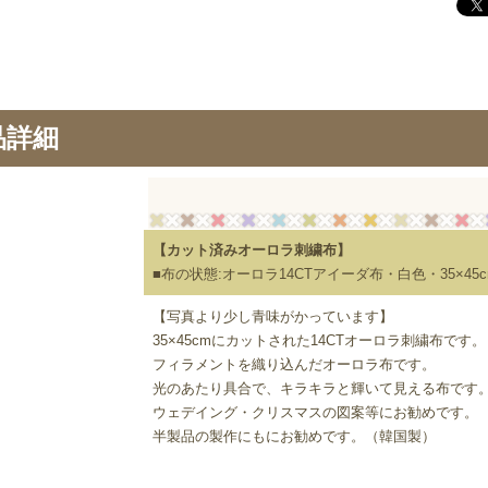
品詳細
【カット済みオーロラ刺繍布】
■布の状態:オーロラ14CTアイーダ布・白色・35×45c
【写真より少し青味がかっています】
35×45cmにカットされた14CTオーロラ刺繍布です。
フィラメントを織り込んだオーロラ布です。
光のあたり具合で、キラキラと輝いて見える布です
ウェデイング・クリスマスの図案等にお勧めです。
半製品の製作にもにお勧めです。（韓国製）