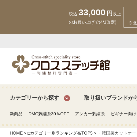
33,000
円
税込
以上
のお買い上げで(4/1改定)
※北
カテゴリーから探す
取り扱いブランドか
新商品
DMC刺繍糸30％OFF
アンカー刺繍糸
ビギナー向け
HOME
□カテゴリー別ランキング布TOP5
・韓国製カットオーロラ