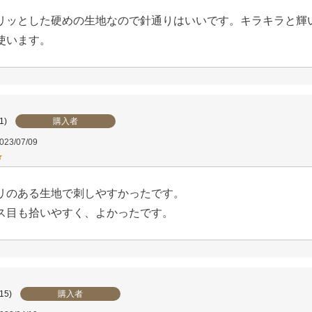
リッとした硬めの生地なので針通りはいいです。キラキラと輝
使います。
購入者
1
023/07/09
リのある生地で刺しやすかったです。

ス目も拾いやすく、よかったです。
購入者
15