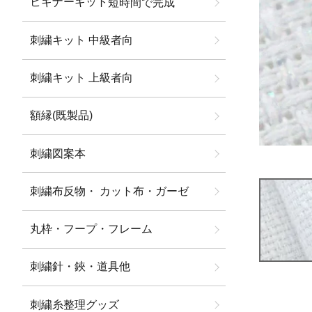
ビギナーキット
短時間で完成
刺繍キット 中級者向
刺繍キット 上級者向
額縁(既製品)
刺繍図案本
刺繍布反物・ カット布・ガーゼ
丸枠・フープ・フレーム
刺繍針・鋏・道具他
刺繍糸整理グッズ