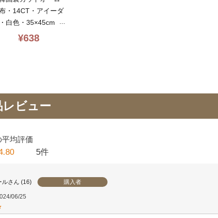
布・14CT・アイーダ
・白色・35×45cm・
ct_no_fila_white_s・
¥
638
ロスステッチ布
品レビュー
4.80
5
購入者
ール
16
024/06/25