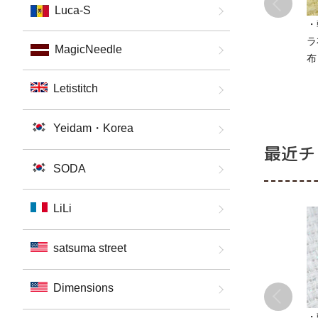
Luca-S
・
ラ
MagicNeedle
布
14
Letistitch
s
Yeidam・Korea
最近チ
SODA
LiLi
satsuma street
Dimensions
・