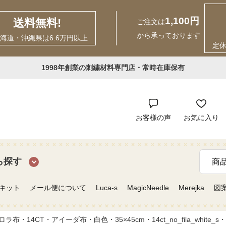
1,100円
送料無料!
ご注文は
から承っております
海道・沖縄県は6.6万円以上
定
1998年創業の刺繍材料専門店・常時在庫保有
お客様の声
お気に入り
ら探す
キット
メール便について
Luca-s
MagicNeedle
Merejka
図
布・14CT・アイーダ布・白色・35×45cm・14ct_no_fila_white