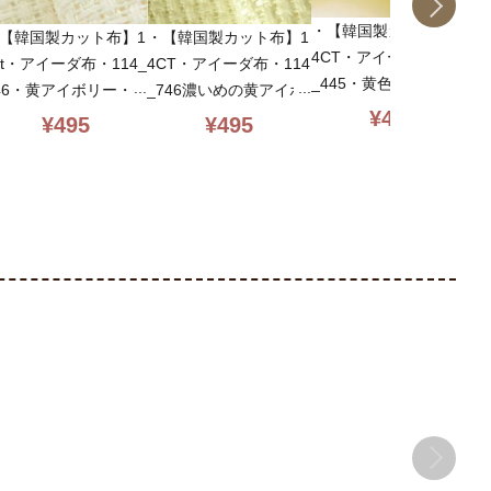
・【韓国製カット布】1
・【韓国製カット布】1
・
【韓国製カット布】1
4CT・アイーダ布・114
4CT・アイーダ布・114
4
ct・アイーダ布・114_
_445・黄色・35×45c
_746濃いめの黄アイボ
_
46・黄アイボリー・3
m・クロスステッチ布
¥
495
リー 35×45cm・クロス
ン
×45cm・クロスステッ
¥
495
¥
495
ステッチ布
ス
布