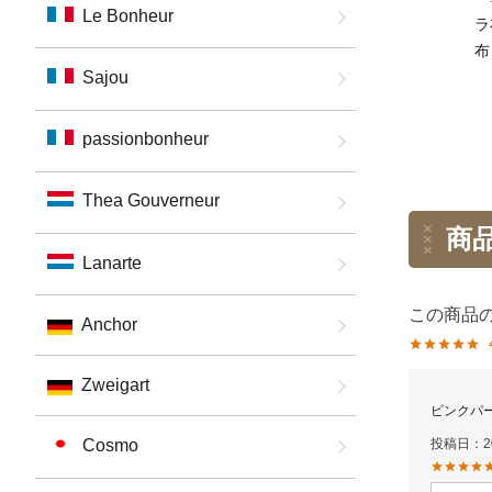
Le Bonheur
ラ
布
Sajou
14
ク
passionbonheur
Thea Gouverneur
商
Lanarte
Anchor
Zweigart
ピンクパ
投稿日
2
Cosmo