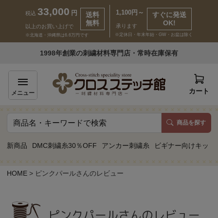
33,000
1,100円～
円
税込
送料
すぐに発送
無料
OK!
承ります
以上のお買い上げで
※定休日・年末年始・GW・お盆は除く
※北海道・沖縄県は6.6万円です
いらっしゃいませ ゲスト 様
1998年創業の刺繍材料専門店・常時在庫保有
新規会員登録
ログイン
カート
メニュー
商品を探す
商品一覧
新商品
DMC刺繍糸30％OFF
アンカー刺繍糸
ビギナー向けキット
カテゴリーから探す
HOME
ピンクパールさんのレビュー
取り扱いブランドから探す
ピンクパールさんのレビュー