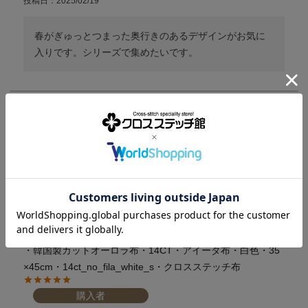
投稿日
2025/02/19
春がぎゅっとつまった奥行きのあるデザインがお気に
入りです。シリーズで集めたいです。
・韓国製カットオーロラ布・14CT・アイーダ布・白色・35
×45cm・14ct_no_fila_white_s・クロスステッチ布
購入者