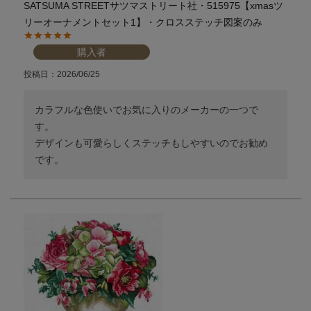
SATSUMA STREETサツマストリート社・515975【xmasツ
個人情報取り扱いについて
リーオーナメントセット1】・クロスステッチ図案のみ
購入者
投稿日
2026/06/25
閉じる
カラフルな色使いでお気に入りのメーカーの一つで
す。

デザインも可愛らしくステッチもしやすいのでお勧め
です。