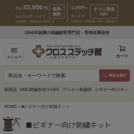
33,000
1,100円～
円
税込
送料
すぐに発送
無料
OK!
承ります
以上のお買い上げで
※定休日・年末年始・GW・お盆は除く
※北海道・沖縄県は6.6万円です
いらっしゃいませ ゲスト 様
1998年創業の刺繍材料専門店・常時在庫保有
新規会員登録
ログイン
カート
メニュー
商品を探す
商品一覧
新商品
DMC刺繍糸30％OFF
アンカー刺繍糸
ビギナー向けキット
カテゴリーから探す
HOME
■ビギナー向け刺繍キット
取り扱いブランドから探す
■ビギナー向け刺繍キット