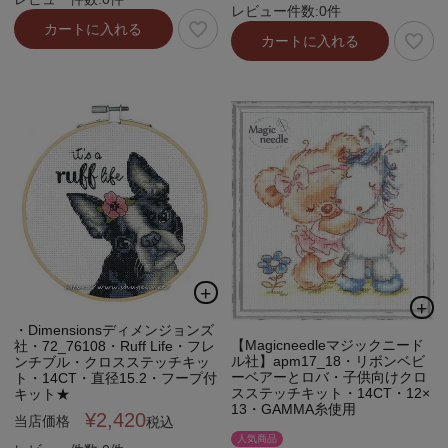
レビュー件数:0件
カートに入れる
カートに入れる
・Dimensionsディメンジョンズ
【Magicneedleマジックニード
社・72_76108・Ruff Life・フレ
ル社】apm17_18・リボンベビ
ンチブル・クロスステッチキッ
ーベアーとロバ・子供向けクロ
ト・14CT・直径15.2・フープ付
スステッチキット・14CT・12×
キット★
13・GAMMA糸使用
¥
2,420
当店価格
税込
人気商品