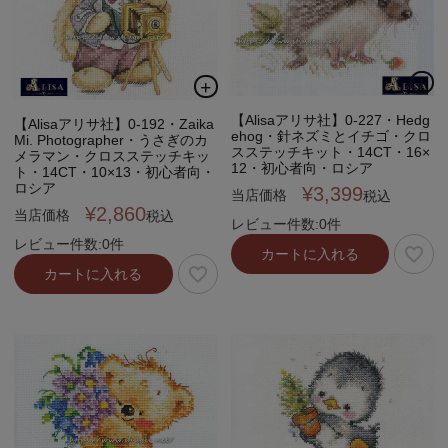
【Alisaアリサ社】0-227・Hedg
【Alisaアリサ社】0-192・Zaika
ehog・針ネズミとイチゴ・クロ
Mi. Photographer・うさぎのカ
スステッチキット・14CT・16×
メラマン・クロスステッチキッ
12・初心者向・ロシア
ト・14CT・10×13・初心者向・
ロシア
¥
3,399
当店価格
税込
¥
2,860
当店価格
税込
レビュー件数:0件
レビュー件数:0件
カートに入れる
カートに入れる