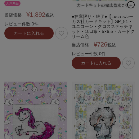
人気商品
¥
1,892
当店価格
税込
●在庫限り・終了●【Luca-sルー
カス社カードキット】SP_81・
レビュー件数:0件
ユニコーン・クロスステッチキ
ット・18ct布・5×6.5・カードク
カートに入れる
リーム色
¥
726
当店価格
税込
レビュー件数:0件
カートに入れる