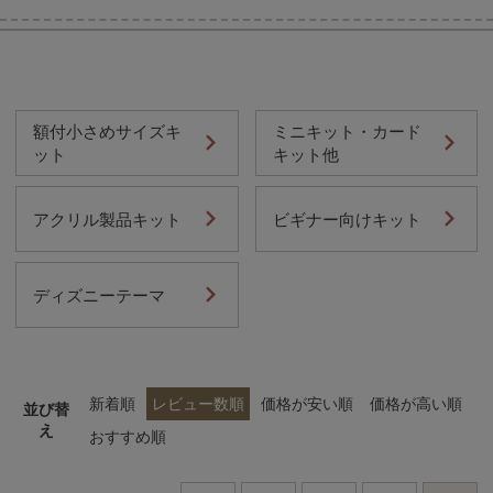
当店について
額付小さめサイズキ
ミニキット・カード
よくあるご質問
ット
キット他
ご利用ガイド
アクリル製品キット
ビギナー向けキット
送料とお支払い方法について
ディズニーテーマ
返品特約について
新規会員登録
新着順
レビュー数順
価格が安い順
価格が高い順
並び替
会員規約について
え
おすすめ順
特定商取引法について