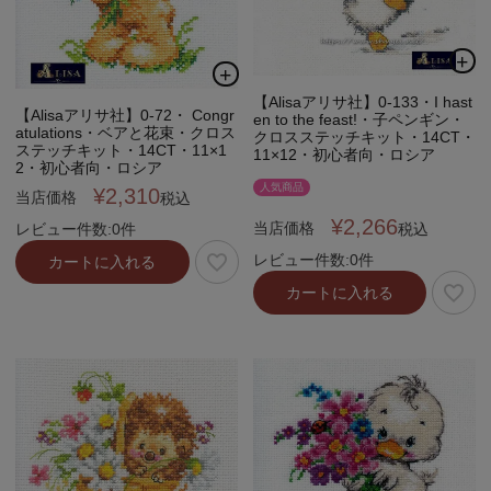
【Alisaアリサ社】0-133・I hast
【Alisaアリサ社】0-72・ Congr
en to the feast!・子ペンギン・
atulations・ベアと花束・クロス
クロスステッチキット・14CT・
ステッチキット・14CT・11×1
11×12・初心者向・ロシア
2・初心者向・ロシア
人気商品
¥
2,310
当店価格
税込
¥
2,266
当店価格
税込
レビュー件数:0件
レビュー件数:0件
カートに入れる
カートに入れる