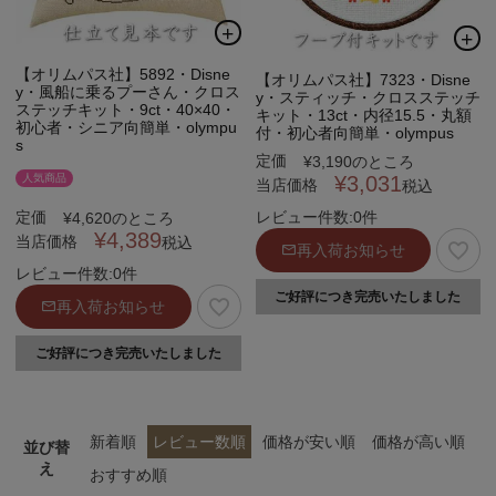
【オリムパス社】5892・Disne
【オリムパス社】7323・Disne
y・風船に乗るプーさん・クロス
y・スティッチ・クロスステッチ
ステッチキット・9ct・40×40・
キット・13ct・内径15.5・丸額
初心者・シニア向簡単・olympu
付・初心者向簡単・olympus
s
定価
¥
3,190
のところ
人気商品
¥
3,031
当店価格
税込
定価
レビュー件数:0件
¥
4,620
のところ
¥
4,389
当店価格
税込
再入荷お知らせ
レビュー件数:0件
ご好評につき完売いたしました
再入荷お知らせ
ご好評につき完売いたしました
新着順
レビュー数順
価格が安い順
価格が高い順
並び替
え
おすすめ順