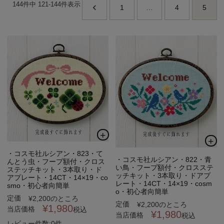
144
件中
121
-
144
件表示
1
…
4
5
個人情報取り扱いについて
閉じる
・コスモ社ルシアン・823・て
・コスモ社ルシアン・822・青
んとう虫・フープ額付・クロス
い鳥・フープ額付・クロスステ
ステッチキット・3本取り・ド
ッチキット・3本取り・ドアプ
アプレート・14CT・14×19・co
レート・14CT・14×19・cosm
smo・初心者向簡単
o・初心者向簡単
定価
¥
2,200
のところ
定価
¥
2,200
のところ
¥
1,980
当店価格
税込
¥
1,980
当店価格
税込
レビュー件数:0件