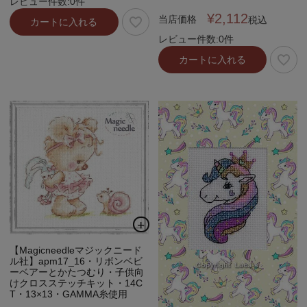
レビュー件数:0件
¥
2,112
当店価格
税込
カートに入れる
レビュー件数:0件
カートに入れる
【Magicneedleマジックニード
ル社】apm17_16・リボンベビ
ーベアーとかたつむり・子供向
けクロスステッチキット・14C
T・13×13・GAMMA糸使用