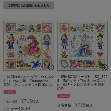
ご好評につき完売いたしました
・韓国SODAソーダ社・SO_322
・韓国SODAソーダ社・SO_322
8・雪の女王・The Snow Quee
7・おやゆび姫・Thumbelina・
n・童話・クロスステッチ図案
童話・クロスステッチ図案のみ
のみ
人気商品
人気商品
¥
715
当店価格
税込
¥
715
当店価格
税込
レビュー件数:3件