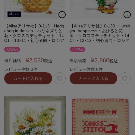
【Alisaアリサ社】0-130・I wish
【Alisaアリサ社】0-113・Hedg
you happiness・あひると花
ehog in daisies・ハリネズミと
束・クロスステッチキット・14
花・クロスステッチキット・14
CT・12×12・初心者向・ロシア
CT・13×11・初心者向・ロシア
人気商品
人気商品
¥
2,860
¥
2,530
当店価格
当店価格
税込
税込
レビュー件数:0件
レビュー件数:0件
カートに入れる
カートに入れる