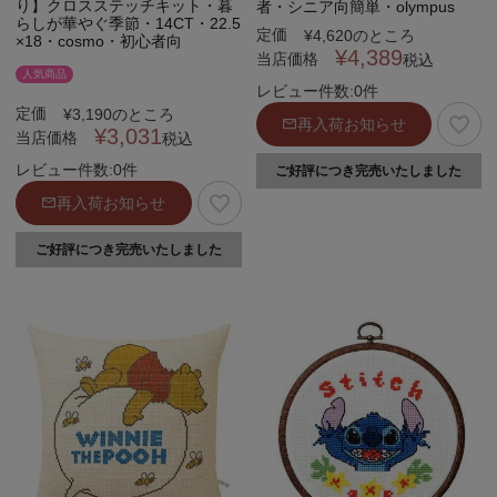
り】クロスステッチキット・暮
者・シニア向簡単・olympus
らしが華やぐ季節・14CT・22.5
定価
¥
4,620
のところ
×18・cosmo・初心者向
¥
4,389
当店価格
税込
人気商品
レビュー件数:0件
定価
¥
3,190
のところ
再入荷お知らせ
¥
3,031
当店価格
税込
レビュー件数:0件
ご好評につき完売いたしました
再入荷お知らせ
ご好評につき完売いたしました