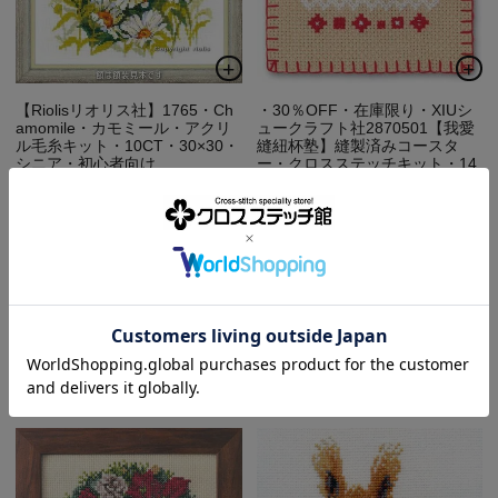
【Riolisリオリス社】1765・Ch
・30％OFF・在庫限り・XIUシ
amomile・カモミール・アクリ
ュークラフト社2870501【我愛
ル毛糸キット・10CT・30×30・
縫紐杯塾】縫製済みコースタ
シニア・初心者向け
ー・クロスステッチキット・14
CT・10×10cm・I Love Sewin
¥
6,853
当店価格
税込
g・初心者向
レビュー件数:0件
SALE割引対象外商品
カートに入れる
定価
¥
1,210
のところ
¥
847
当店価格
税込
レビュー件数:0件
カートに入れる