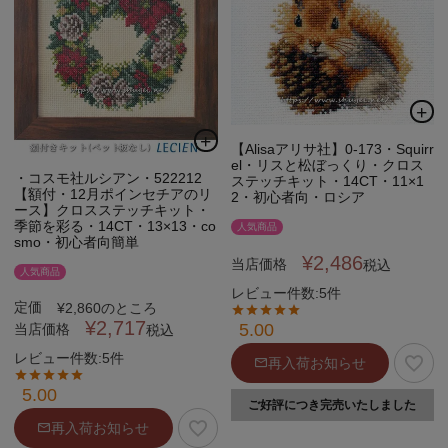
【Alisaアリサ社】0-173・Squirr
el・リスと松ぼっくり・クロス
・コスモ社ルシアン・522212
ステッチキット・14CT・11×1
【額付・12月ポインセチアのリ
2・初心者向・ロシア
ース】クロスステッチキット・
季節を彩る・14CT・13×13・co
人気商品
smo・初心者向簡単
¥
2,486
当店価格
税込
人気商品
レビュー件数:5件
定価
¥
2,860
のところ
¥
2,717
5.00
当店価格
税込
レビュー件数:5件
再入荷お知らせ
5.00
ご好評につき完売いたしました
再入荷お知らせ