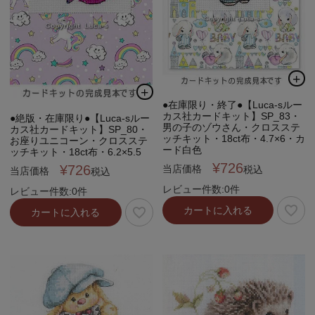
●在庫限り・終了●【Luca-sルー
カス社カードキット】SP_83・
●絶版・在庫限り●【Luca-sルー
男の子のゾウさん・クロスステ
カス社カードキット】SP_80・
ッチキット・18ct布・4.7×6・カ
お座りユニコーン・クロスステ
ード白色
ッチキット・18ct布・6.2×5.5
¥
726
¥
726
当店価格
税込
当店価格
税込
レビュー件数:0件
レビュー件数:0件
カートに入れる
カートに入れる