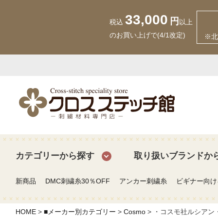
33,000
円
税込
以上
のお買い上げで(4/1改定)
※北
カテゴリーから探す
取り扱いブランドか
新商品
DMC刺繍糸30％OFF
アンカー刺繍糸
ビギナー向け
HOME
■メーカー別カテゴリー
Cosmo
・コスモ社ルシアン・