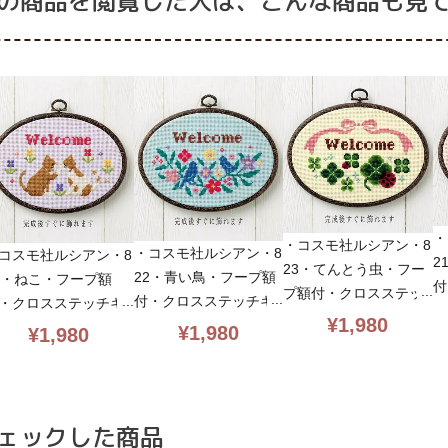
の商品を閲覧した人は、こんな商品も見
・
・コスモ社ルシアン・8
・コスモ社ルシアン・8
コスモ社ルシアン・8
2
23・てんとう虫・フー
22・青い鳥・フープ額
5・ねこ・フープ額
付
プ額付・クロスステッ
付・クロスステッチキ
・クロスステッチキ
ッ
チキット・3本取り・ド
¥
1,980
ット・3本取り・ドアプ
ト・3本取り・ドアプ
¥
1,980
¥
1,980
ド
アプレート・14CT・14
レート・14CT・14×1
ート・14CT・14×1
1
×19・cosmo・初心者
9・cosmo・初心者向簡
・cosmo・初心者向簡
者
向簡単
単
ェックした商品