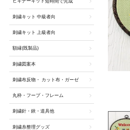
ビギナーキット
短時間で完成
刺繍キット 中級者向
刺繍キット 上級者向
額縁(既製品)
刺繍図案本
刺繍布反物・ カット布・ガーゼ
丸枠・フープ・フレーム
刺繍針・鋏・道具他
刺繍糸整理グッズ