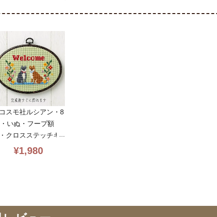
コスモ社ルシアン・8
6・いぬ・フープ額
・クロスステッチキ
ト・3本取り・ドアプ
¥
1,980
ート・14CT・14×1
・cosmo・初心者向簡