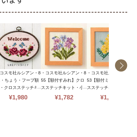
ています
・コスモ社ルシアン・8
・コスモ社ルシアン・8
コスモ社ルシアン・8
・
55【額付すみれ】クロ
53【額付ミモザ】クロ
1・ちょう・フープ額
2
スステッチキット・小
スステッチキット・小
・クロスステッチキ
の
さな花のフレーム・14
さな花のフレーム・14
ト・821・3本取り・
ッ
¥
1,782
¥
1,782
¥
1,980
CT・11.6×11.6・cosm
CT・11.6×11.6・cosm
アプレート・14CT・
日
o・初心者向簡単
o・初心者向簡単
4×19・cosmo・初心
×
向簡単
向