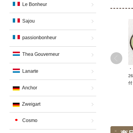
Le Bonheur
Sajou
passionbonheur
Thea Gouverneur
・
Lanarte
2
付
Anchor
ッ
レ
Zweigart
9
単
Cosmo