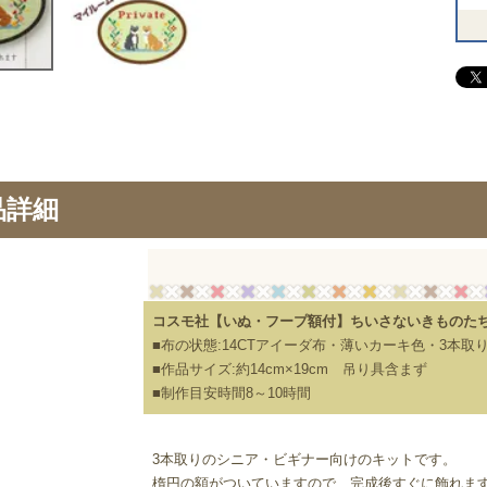
品詳細
コスモ社【いぬ・フープ額付】ちいさないきものたち・
■布の状態:14CTアイーダ布・薄いカーキ色・3本取
■作品サイズ:約14cm×19cm 吊り具含まず
■制作目安時間8～10時間
3本取りのシニア・ビギナー向けのキットです。
楕円の額がついていますので、完成後すぐに飾れま