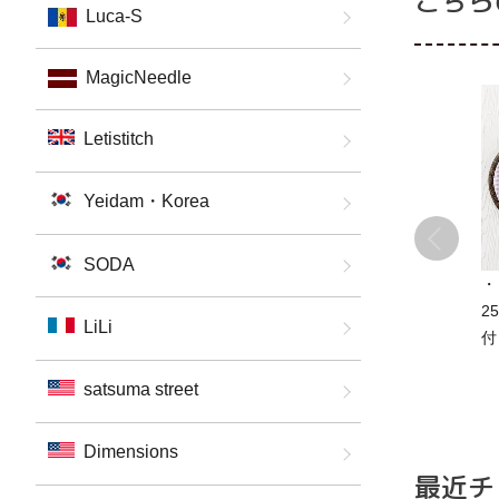
こちら
Luca-S
MagicNeedle
Letistitch
Yeidam・Korea
SODA
・
2
LiLi
付
ッ
satsuma street
レ
9
単
Dimensions
最近チ