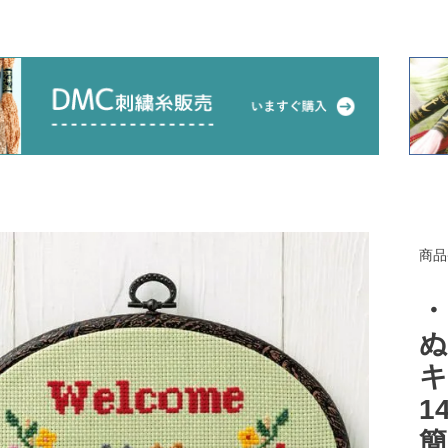
商品
・
ぬ
キ
1
簡