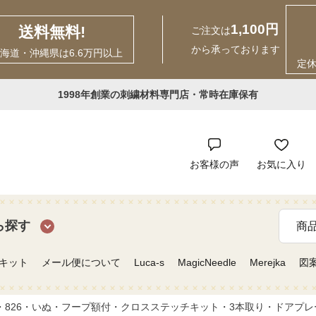
1,100円
送料無料!
ご注文は
から承っております
海道・沖縄県は6.6万円以上
定
1998年創業の刺繍材料専門店・常時在庫保有
お客様の声
お気に入り
ら探す
キット
メール便について
Luca-s
MagicNeedle
Merejka
図
826・いぬ・フープ額付・クロスステッチキット・3本取り・ドアプレート・