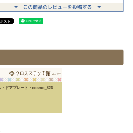
ドアプレート・cosmo_826
り
す。