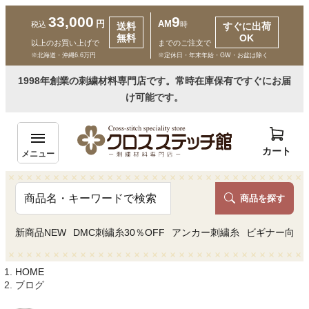
33,000
9
円
AM
税込
時
送料
すぐに出荷
無料
OK
以上のお買い上げで
までのご注文で
※北海道・沖縄6.6万円
※定休日・年末年始・GW・お盆は除く
1998年創業の刺繍材料専門店です。常時在庫保有ですぐにお届
新規会員登録
ログイン
け可能です。
カート
メニュー
商品一覧
商品を探す
カテゴリーから探す
新商品NEW
DMC刺繍糸30％OFF
アンカー刺繍糸
ビギナー向け
取り扱いブランドから探す
HOME
ブログ