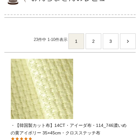
当店について
23
件中
1
-
10
件表示
よくあるご質問
1
2
3
ご利用ガイド
送料とお支払い方法について
返品特約について
新規会員登録
会員規約について
・【韓国製カット布】14CT・アイーダ布・114_746濃いめ
の黄アイボリー 35×45cm・クロスステッチ布
特定商取引法について