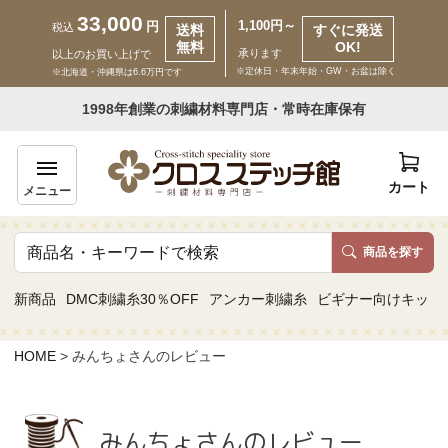
33,000
1,100円～
円
税込
送料
すぐに発送
無料
OK!
承ります
以上のお買い上げで
※定休日・年末年始・GW・お盆は除く
※北海道・沖縄県は6.6万円です
いらっしゃいませ ゲスト 様
1998年創業の刺繍材料専門店・常時在庫保有
新規会員登録
ログイン
カート
メニュー
商品を探す
商品一覧
新商品
DMC刺繍糸30％OFF
アンカー刺繍糸
ビギナー向けキット
カテゴリーから探す
HOME
みんちょさんのレビュー
取り扱いブランドから探す
みんちょさんのレビュー