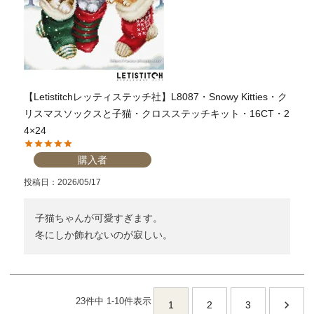
【Letistitchレッティステッチ社】L8087・Snowy Kitties・ク
リスマスソックスと子猫・クロスステッチキット・16CT・2
4×24
購入者
投稿日
2026/05/17
子猫ちゃんが可愛すぎます。

冬にしか飾れないのが寂しい。
23
件中
1
-
10
件表示
1
2
3