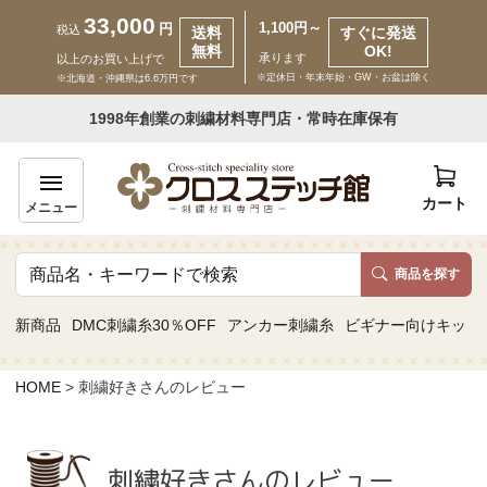
33,000
1,100円～
円
税込
送料
すぐに発送
無料
OK!
承ります
以上のお買い上げで
※定休日・年末年始・GW・お盆は除く
※北海道・沖縄県は6.6万円です
いらっしゃいませ ゲスト 様
1998年創業の刺繍材料専門店・常時在庫保有
新規会員登録
ログイン
カート
メニュー
商品を探す
商品一覧
新商品
DMC刺繍糸30％OFF
アンカー刺繍糸
ビギナー向けキット
カテゴリーから探す
HOME
刺繍好きさんのレビュー
取り扱いブランドから探す
刺繍好きさんのレビュー