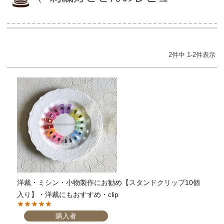
当店について
2
件中
1
-
2
件表示
よくあるご質問
ご利用ガイド
送料とお支払い方法について
返品特約について
新規会員登録
洋裁・ミシン・小物製作にお勧め【スタンドクリップ10個
会員規約について
入り】・洋裁にもおすすめ・clip
特定商取引法について
購入者