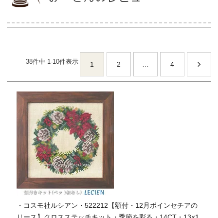
当店について
38
件中
1
-
10
件表示
よくあるご質問
1
2
…
4
ご利用ガイド
送料とお支払い方法について
返品特約について
新規会員登録
会員規約について
・コスモ社ルシアン・522212【額付・12月ポインセチアの
特定商取引法について
リース】クロスステッチキット・季節を彩る・14CT・13×1