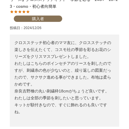
3・cosmo・初心者向簡単
個人情報取り扱いについて
購入者
投稿日
2024/12/26
閉じる
クロスステッチ初心者のママ友に、クロスステッチの
楽しさを伝えたくて、コスモ社の季節を彩るお花のシ
リーズをクリスマスプレゼントしました。

わたしはこちらのポインセチアのリースを刺したので
すが、刺繍糸の色が少ないのと、繰り返しの図案だっ
たので、サクサク進める事ができました。布地は柔ら
かめです。

奈良吉野檜の丸い刺繍枠18cmがちょうど良いです。

わたしは全部の季節を刺したいと思っています。

キットが額付きなので、すぐに飾れるのも良いです
ね。
