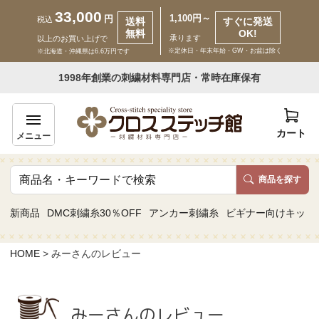
33,000
1,100円～
円
税込
送料
すぐに発送
無料
OK!
承ります
以上のお買い上げで
※定休日・年末年始・GW・お盆は除く
※北海道・沖縄県は6.6万円です
いらっしゃいませ ゲスト 様
1998年創業の刺繍材料専門店・常時在庫保有
新規会員登録
ログイン
カート
メニュー
商品を探す
商品一覧
新商品
DMC刺繍糸30％OFF
アンカー刺繍糸
ビギナー向けキット
カテゴリーから探す
HOME
みーさんのレビュー
取り扱いブランドから探す
みーさんのレビュー