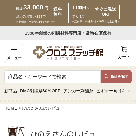
33,000
1,100円～
円
税込
送料
すぐに発送
無料
OK!
承ります
以上のお買い上げで
※定休日・年末年始・GW・お盆は除く
※北海道・沖縄県は6.6万円です
いらっしゃいませ ゲスト 様
1998年創業の刺繍材料専門店・常時在庫保有
新規会員登録
ログイン
カート
メニュー
商品を探す
商品一覧
新商品
DMC刺繍糸30％OFF
アンカー刺繍糸
ビギナー向けキット
カテゴリーから探す
HOME
ひのえさんのレビュー
取り扱いブランドから探す
ひのえさんのレビュー