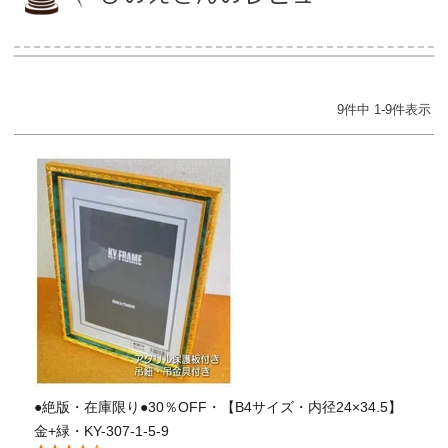
当店について
9
件中
1
-
9
件表示
よくあるご質問
ご利用ガイド
送料とお支払い方法について
返品特約について
新規会員登録
会員規約について
●絶版・在庫限り●30％OFF・【B4サイズ・内径24×34.5】
特定商取引法について
金+緑・KY-307-1-5-9