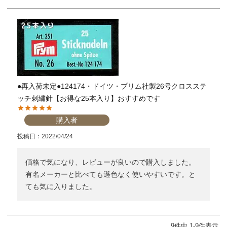
●再入荷未定●124174・ドイツ・プリム社製26号クロスステ
ッチ刺繍針【お得な25本入り】おすすめです
購入者
投稿日
2022/04/24
価格で気になり、レビューが良いので購入しました。
有名メーカーと比べても遜色なく使いやすいです。と
ても気に入りました。
9
件中
1
-
9
件表示