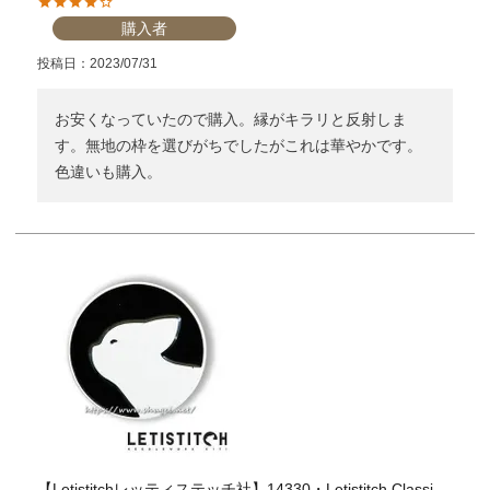
購入者
個人情報取り扱いについて
投稿日
2023/07/31
お安くなっていたので購入。縁がキラリと反射しま
閉じる
す。無地の枠を選びがちでしたがこれは華やかです。
色違いも購入。
【Letistitchレッティステッチ社】14330・Letistitch Classi