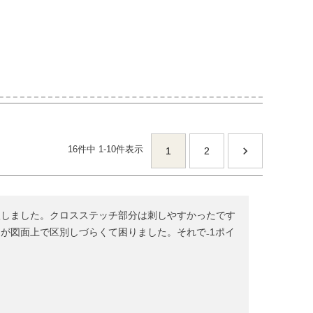
16
件中
1
-
10
件表示
1
2
入しました。クロスステッチ部分は刺しやすかったです
が図面上で区別しづらくて困りました。それで₋1ポイ