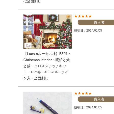
ぼ全面刺し
購入者
投稿日
2024/01/05
【Luca-sルーカス社】B591・
Christmas interior・暖炉と犬
と猫・クロスステッチキッ
ト・18ct布・49.5×34・ライ
ン入・全面刺し
購入者
投稿日
2024/01/05