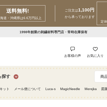
1,100円
送料無料!
ご注文は
から承っております
海道・沖縄県は6.6万円以上
定
1998年創業の刺繍材料専門店・常時在庫保有
お客様の声
お気に入り
ら探す
キット
メール便について
Luca-s
MagicNeedle
Merejka
図