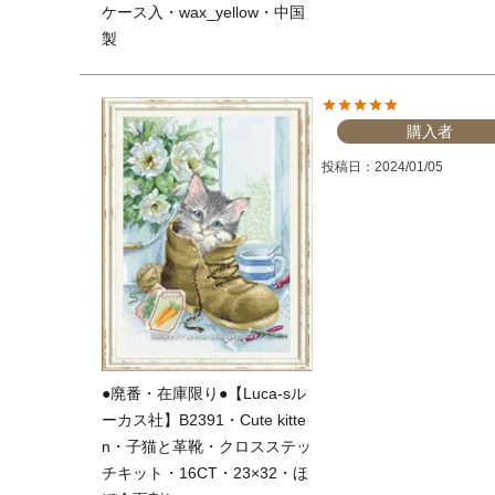
ケース入・wax_yellow・中国
製
購入者
投稿日
2024/01/05
●廃番・在庫限り●【Luca-sル
ーカス社】B2391・Cute kitte
n・子猫と革靴・クロスステッ
チキット・16CT・23×32・ほ