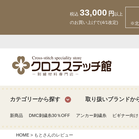
33,000
円
税込
以上
のお買い上げで(4/1改定)
※北
カテゴリーから探す
取り扱いブランドか
新商品
DMC刺繍糸30％OFF
アンカー刺繍糸
ビギナー向け
HOME
もとさんのレビュー