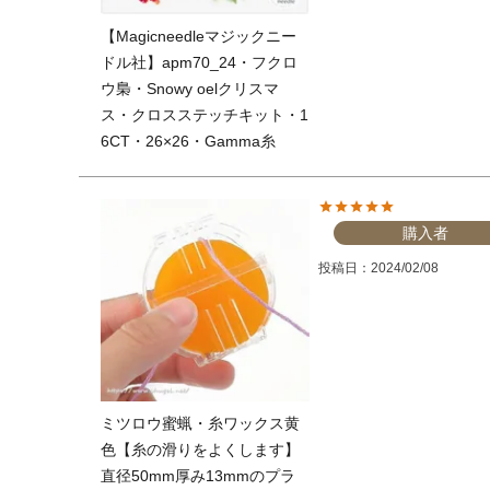
【Magicneedleマジックニー
ドル社】apm70_24・フクロ
ウ梟・Snowy oelクリスマ
ス・クロスステッチキット・1
6CT・26×26・Gamma糸
購入者
投稿日
2024/02/08
ミツロウ蜜蝋・糸ワックス黄
色【糸の滑りをよくします】
直径50mm厚み13mmのプラ