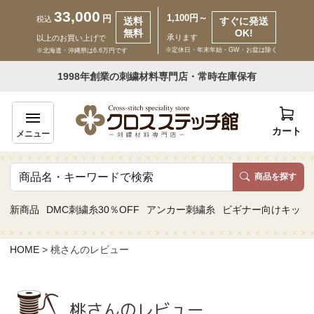
33,000
1,100円～
円
税込
送料
すぐに発送
無料
OK!
承ります
以上のお買い上げで
※定休日・年末年始・GW・お盆は除く
※北海道・沖縄県は6.6万円です
いらっしゃいませ ゲスト 様
1998年創業の刺繍材料専門店・常時在庫保有
新規会員登録
ログイン
カート
メニュー
商品を探す
商品一覧
新商品
DMC刺繍糸30％OFF
アンカー刺繍糸
ビギナー向けキット
カテゴリーから探す
HOME
桃さんのレビュー
取り扱いブランドから探す
桃さんのレビュー