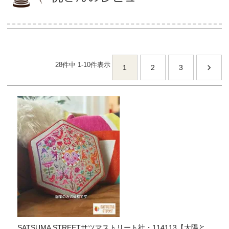
当店について
28
件中
1
-
10
件表示
よくあるご質問
1
2
3
ご利用ガイド
送料とお支払い方法について
返品特約について
新規会員登録
会員規約について
特定商取引法について
SATSUMA STREETサツマストリート社・114113【太陽と