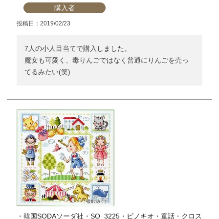
購入者
投稿日
2019/02/23
7人の小人目当てで購入しました。

魔女も可愛く、毒りんごではなく普通にりんごを売っ
てるみたい(笑)
・韓国SODAソーダ社・SO_3225・ピノキオ・童話・クロス