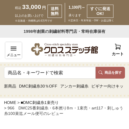
33,000
1,100円～
円
税込
送料
すぐに発送
無料
OK!
承ります
以上のお買い上げで
※定休日・年末年始・GW・お盆は除く
※北海道・沖縄県は6.6万円です
いらっしゃいませ ゲスト 様
1998年創業の刺繍材料専門店・常時在庫保有
新規会員登録
ログイン
カート
メニュー
商品を探す
商品一覧
新商品
DMC刺繍糸30％OFF
アンカー刺繍糸
ビギナー向けキット
カテゴリーから探す
HOME
■DMC刺繍糸1束売り
966 DMC25番刺繍糸・6本撚り8ｍ・1束売・art117・刺しゅう
取り扱いブランドから探す
糸100束迄メール便可のレビュー