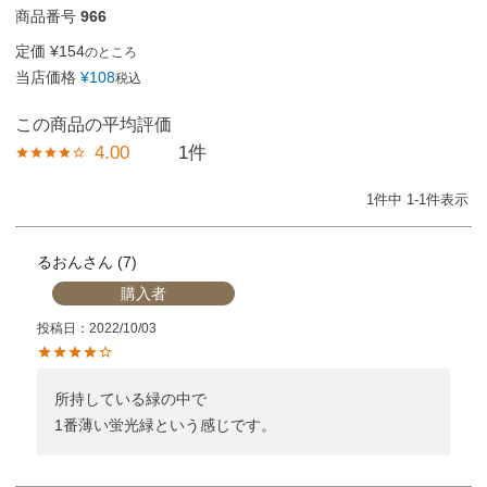
商品番号
966
定価
¥
154
のところ
当店価格
¥
108
税込
4.00
1
1
件中
1
-
1
件表示
るおん
7
購入者
投稿日
2022/10/03
所持している緑の中で

1番薄い蛍光緑という感じです。