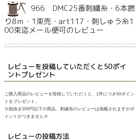
966 DMC25番刺繍糸・6本撚
り8ｍ・1束売・art117・刺しゅう糸1
当店について
00束迄メール便可のレビュー
よくあるご質問
ご利用ガイド
レビューを投稿していただくと50ポイ
送料とお支払い方法について
ントプレゼント
返品特約について
ご購入商品のレビューを投稿していただくと、1件につき50ポイン
トをプレゼント。
新規会員登録
※税抜き200円以下の商品、刺繍糸のレビューは掲載されますがポ
イントがつきません※
会員規約について
レビューの投稿方法
特定商取引法について