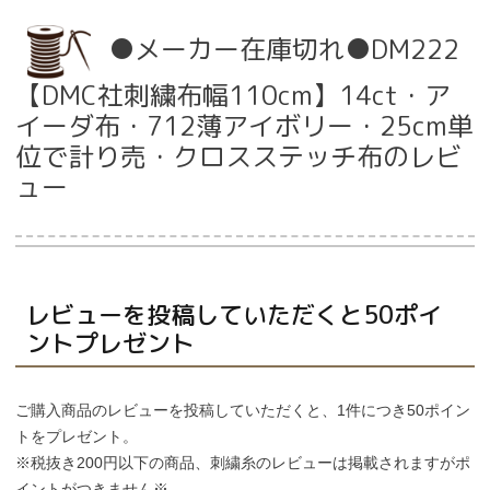
●メーカー在庫切れ●DM222
【DMC社刺繍布幅110cm】14ct・ア
当店について
イーダ布・712薄アイボリー・25cm単
よくあるご質問
位で計り売・クロスステッチ布のレビ
ュー
ご利用ガイド
送料とお支払い方法について
返品特約について
レビューを投稿していただくと50ポイ
ントプレゼント
新規会員登録
ご購入商品のレビューを投稿していただくと、1件につき50ポイン
会員規約について
トをプレゼント。
※税抜き200円以下の商品、刺繍糸のレビューは掲載されますがポ
特定商取引法について
イントがつきません※