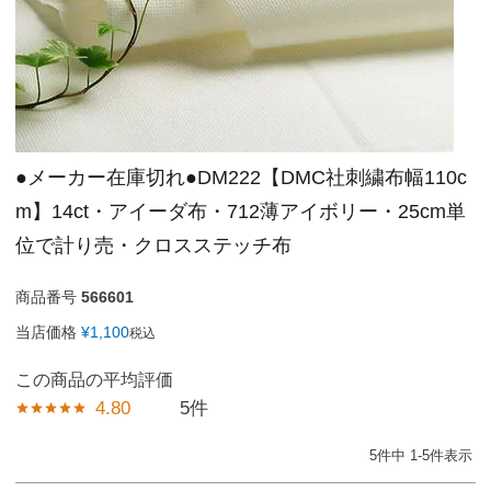
●メーカー在庫切れ●DM222【DMC社刺繍布幅110c
m】14ct・アイーダ布・712薄アイボリー・25cm単
位で計り売・クロスステッチ布
商品番号
566601
当店価格
¥
1,100
税込
4.80
5
5
件中
1
-
5
件表示