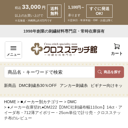
33,000
1,100円～
円
税込
送料
すぐに発送
無料
OK!
承ります
以上のお買い上げで
※定休日・年末年始・GW・お盆は除く
※北海道・沖縄県は6.6万円です
いらっしゃいませ ゲスト 様
1998年創業の刺繍材料専門店・常時在庫保有
新規会員登録
ログイン
カート
メニュー
商品を探す
商品一覧
新商品
DMC刺繍糸30％OFF
アンカー刺繍糸
ビギナー向けキット
カテゴリーから探す
HOME
■メーカー別カテゴリー
DMC
●メーカー在庫切れ●DM222【DMC社刺繍布幅110cm】14ct・ア
取り扱いブランドから探す
イーダ布・712薄アイボリー・25cm単位で計り売・クロスステッ
チ布のレビュー