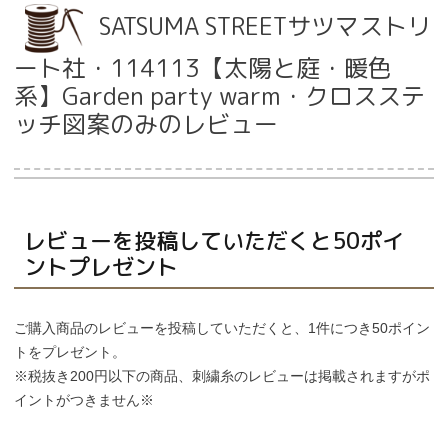
SATSUMA STREETサツマストリ
ート社・114113【太陽と庭・暖色
当店について
系】Garden party warm・クロスステ
ッチ図案のみのレビュー
よくあるご質問
ご利用ガイド
送料とお支払い方法について
レビューを投稿していただくと50ポイ
ントプレゼント
返品特約について
ご購入商品のレビューを投稿していただくと、1件につき50ポイン
新規会員登録
トをプレゼント。
※税抜き200円以下の商品、刺繍糸のレビューは掲載されますがポ
会員規約について
イントがつきません※
特定商取引法について