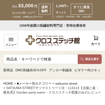
33,000
1,100円～
円
税込
送料
すぐに発送
無料
OK!
承ります
以上のお買い上げで
※定休日・年末年始・GW・お盆は除く
※北海道・沖縄県は6.6万円です
いらっしゃいませ ゲスト 様
1998年創業の刺繍材料専門店・常時在庫保有
新規会員登録
ログイン
カート
メニュー
商品を探す
商品一覧
新商品
DMC刺繍糸30％OFF
アンカー刺繍糸
ビギナー向けキット
カテゴリーから探す
HOME
■メーカー別カテゴリー
satsuma street
SATSUMA STREETサツマストリート社・114113【太陽と庭・
取り扱いブランドから探す
暖色系】Garden party warm・クロスステッチ図案のみのレビュー