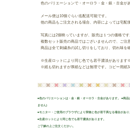
色のバリエーションで・オーロラ・金・銀・古金が
メール便は10個ぐらい迄配送可能です。
他の商品もご注文される場合、内容によっては宅配
写真には2個映っていますが、販売は１つの価格です
複数セット販売の商品ではございませんので、ご注
商品は全て刺繍糸の試し切りをしており、切れ味を
※生産ロットにより同じ色でも若干濃淡があります
※紙も切れますが厚紙などは無理です。コピー用紙3
■色のバリエーションは・金・銀・オーロラ・古金があります。 ■商品
ません)
■モニター・ご使用のブラウザにより実物と色が若干異なる場合があり
■生産ロットにより同じ色でも若干濃淡があります。
ご了解の上ご注文ください。