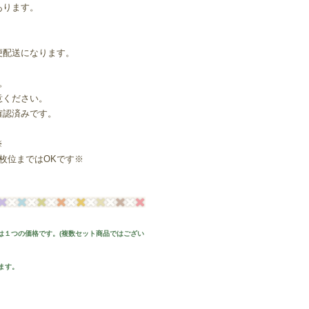
あります。
便配送になります。
。
意ください。
確認済みです。
※
枚位まではOKです※
は１つの価格です。(複数セット商品ではござい
ます。