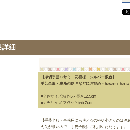
品詳細
【糸切手芸ハサミ・花模様・シルバー銀色】
手芸全般・裏糸の処理などにお勧め・hasami_hana_si
■全体サイズ:幅約6ｘ長さ12.5cm
■刃先サイズ:支点から約5.2cm
【手芸全般・事務用にも使えるのやや小ぶりのはさ
刃先が細いので、手芸全般にご利用いただけます。