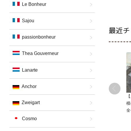
ど
Le Bonheur
an
Sajou
最近チ
passionbonheur
Thea Gouverneur
Lanarte
Anchor
【
Zweigart
模
全
芸
Cosmo
ど