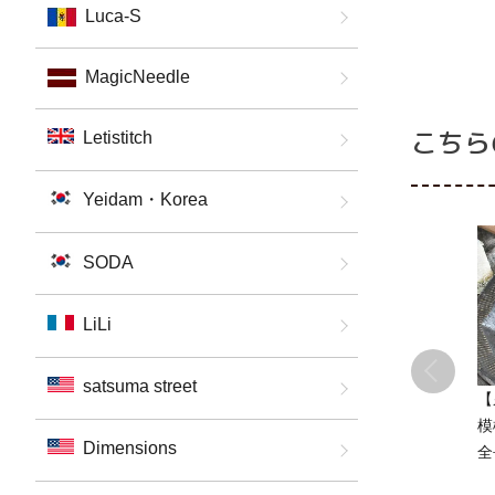
Luca-S
MagicNeedle
こちら
Letistitch
Yeidam・Korea
SODA
LiLi
satsuma street
【
模
Dimensions
全
芸