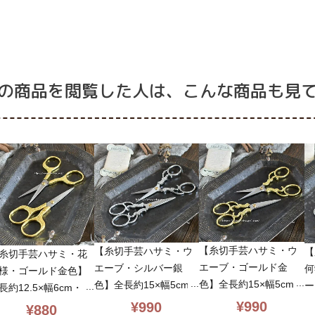
の商品を閲覧した人は、こんな商品も見
【糸切手芸ハサミ・ウ
【糸切手芸ハサミ・ウ
【
糸切手芸ハサミ・花
エーブ・ゴールド金
エーブ・シルバー銀
何
様・ゴールド金色】
色】全長約15×幅5cm・
色】全長約15×幅5cm・
ー
長約12.5×幅6cm・手
手芸全般・裏糸の処理
手芸全般・裏糸の処理
手
全般・裏糸の処理な
¥
990
¥
990
¥
880