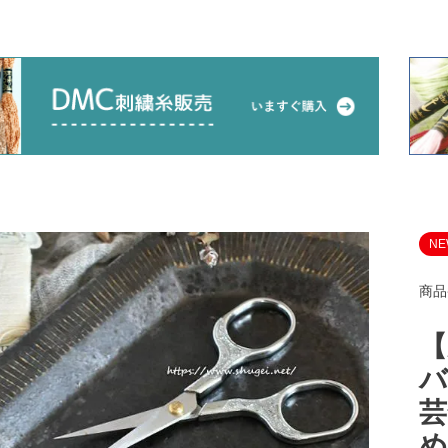
NE
商品
【
バ
芸
め