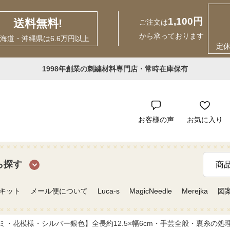
1,100円
送料無料!
ご注文は
から承っております
海道・沖縄県は6.6万円以上
定
1998年創業の刺繍材料専門店・常時在庫保有
お客様の声
お気に入り
ら探す
キット
メール便について
Luca-s
MagicNeedle
Merejka
図
・花模様・シルバー銀色】全長約12.5×幅6cm・手芸全般・裏糸の処理などにお