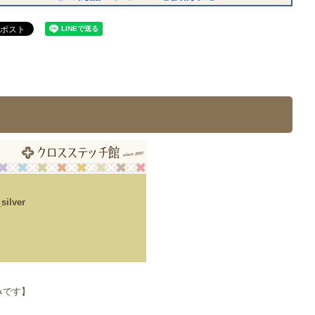
lver
みです】