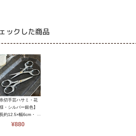
などにお勧め・hasami
などにお勧め・hasami
な
にお勧め・hasami_h
_wave_gold
_wave_silver
_g
a_gold
ェックした商品
糸切手芸ハサミ・花
様・シルバー銀色】
長約12.5×幅6cm・手
全般・裏糸の処理な
¥
880
にお勧め・hasami_h