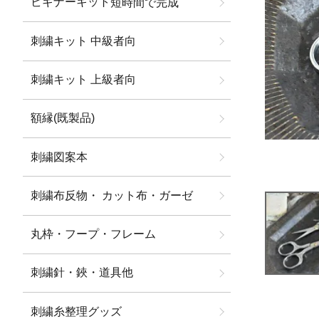
ビギナーキット
短時間で完成
刺繍キット 中級者向
刺繍キット 上級者向
額縁(既製品)
刺繍図案本
刺繍布反物・ カット布・ガーゼ
丸枠・フープ・フレーム
刺繍針・鋏・道具他
刺繍糸整理グッズ