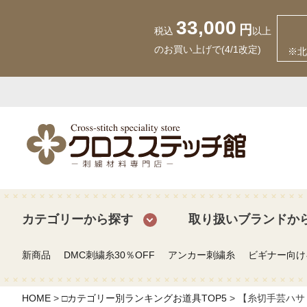
33,000
円
税込
以上
のお買い上げで(4/1改定)
※北
カテゴリーから探す
取り扱いブランドか
新商品
DMC刺繍糸30％OFF
アンカー刺繍糸
ビギナー向け
HOME
□カテゴリー別ランキングお道具TOP5
【糸切手芸ハサミ