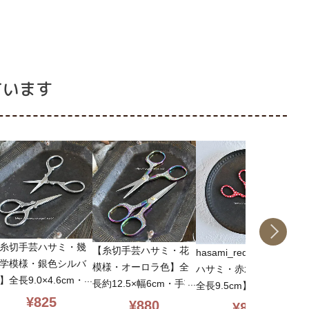
ています
【
糸切手芸ハサミ・幾
【糸切手芸ハサミ・花
hasami_red【糸切手芸
何
学模様・銀色シルバ
模様・オーロラ色】全
ハサミ・赤水玉模様・
ド
】全長9.0×4.6cm・
長約12.5×幅6cm・手芸
全長9.5cm】手芸全
手
芸全般・裏糸の処理
¥
825
全般・裏糸の処理など
般・裏糸の処理などに
¥
880
¥
825