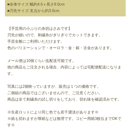
■全体サイズ:幅約4.6ｘ長さ9.0cm
■刃先サイズ:支点から約3.0cm
【手芸用の小ぶりの糸切はさみです】
刃先が細いので、刺繍糸がぎりぎりでカットできます。
手芸全般にご利用いただけます。
色のバリエーションで・オーロラ・金・銀・古金があります。
メール便は10個ぐらい迄配送可能です。
他の商品もご注文される場合、内容によっては宅配便配送になりま
す。
写真には2個映っていますが、販売は１つの価格です。
二個組の商品ではございませんので、ご注意ください。
商品は全て刺繍糸の試し切りをしており、切れ味を確認済みです。
※生産ロットにより同じ色でも若干濃淡があります※
※紙も切れますが厚紙などは無理です。コピー用紙3枚位までOKで
す※