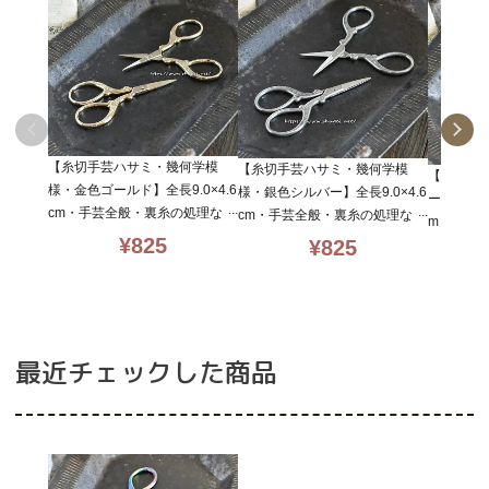
【糸切手芸ハサミ・幾何学模
【糸切手芸ハサミ・幾何学模
【糸切手
様・金色ゴールド】全長9.0×4.6
様・銀色シルバー】全長9.0×4.6
ーロラ色】
cm・手芸全般・裏糸の処理など
cm・手芸全般・裏糸の処理など
m・手芸
にお勧め・hasami_geometricg
にお勧め・hasami_geometricsil
¥
825
¥
825
にお勧め・ha
old
ver
a
最近チェックした商品