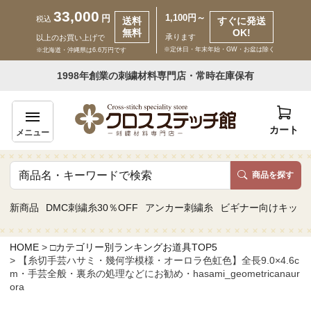
33,000
1,100円～
円
税込
送料
すぐに発送
無料
OK!
承ります
以上のお買い上げで
※定休日・年末年始・GW・お盆は除く
※北海道・沖縄県は6.6万円です
いらっしゃいませ ゲスト 様
1998年創業の刺繍材料専門店・常時在庫保有
新規会員登録
ログイン
カート
メニュー
商品を探す
商品一覧
新商品
DMC刺繍糸30％OFF
アンカー刺繍糸
ビギナー向けキット
カテゴリーから探す
HOME
□カテゴリー別ランキングお道具TOP5
【糸切手芸ハサミ・幾何学模様・オーロラ色虹色】全長9.0×4.6c
取り扱いブランドから探す
m・手芸全般・裏糸の処理などにお勧め・hasami_geometricanaur
ora