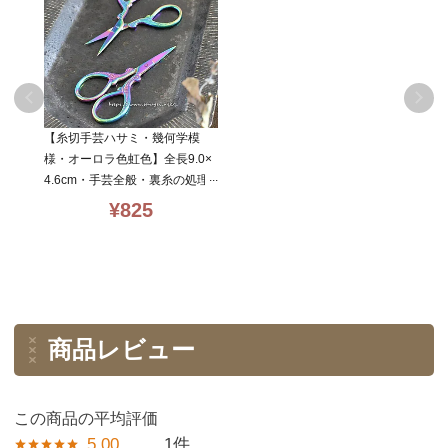
【糸切手芸ハサミ・幾何学模
様・オーロラ色虹色】全長9.0×
4.6cm・手芸全般・裏糸の処理
などにお勧め・hasami_geomet
¥
825
ricanaurora
商品レビュー
5.00
1