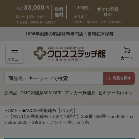
33,000
1,100円～
円
税込
送料
すぐに発送
無料
OK!
承ります
以上のお買い上げで
※定休日・年末年始・GW・お盆は除く
※北海道・沖縄県は6.6万円です
いらっしゃいませ ゲスト 様
1998年創業の刺繍材料専門店・常時在庫保有
新規会員登録
ログイン
カート
メニュー
商品を探す
商品一覧
新商品
DMC刺繍糸30％OFF
アンカー刺繍糸
ビギナー向けキット
カテゴリーから探す
HOME
■ANC25番刺繍糸【バラ売】
【ANC社25番刺繍糸・1束での販売】359番-399番・art4635・si
取り扱いブランドから探す
x strand#25・1束8ｍ・アンカー刺しゅう糸