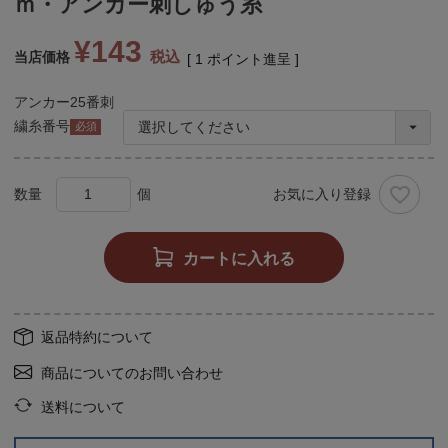
ｍ・アンカー刺しゅう糸
¥
143
税込
当店価格
[
1
ポイント進呈 ]
アンカー25番刺
繍糸番号
(必
須)
お気に入り登録
カートに入れる
返品特約について
商品についてのお問い合わせ
送料について