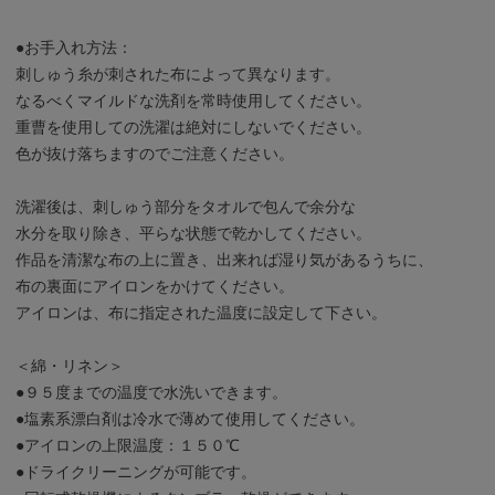
●お手入れ方法：
刺しゅう糸が刺された布によって異なります。
なるべくマイルドな洗剤を常時使用してください。
重曹を使用しての洗濯は絶対にしないでください。
色が抜け落ちますのでご注意ください。
洗濯後は、刺しゅう部分をタオルで包んで余分な
水分を取り除き、平らな状態で乾かしてください。
作品を清潔な布の上に置き、出来れば湿り気があるうちに、
布の裏面にアイロンをかけてください。
アイロンは、布に指定された温度に設定して下さい。
＜綿・リネン＞
●９５度までの温度で水洗いできます。
●塩素系漂白剤は冷水で薄めて使用してください。
●アイロンの上限温度：１５０℃
●ドライクリーニングが可能です。