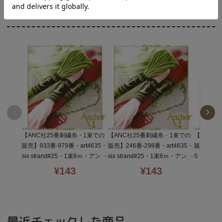
商品も見ています
【ANC社25番刺繍糸・1束での
【ANC社25番刺繍糸・1束での
【ANC社
販売】933番-979番・art4635・
販売】246番-298番・art4635・
販売】4146
six strand#25・1束8ｍ・アンカ
six strand#25・1束8ｍ・アンカ
5・six s
ー刺しゅう糸
ー刺しゅう糸
ンカー刺
¥
143
¥
143
最近チェックした商品