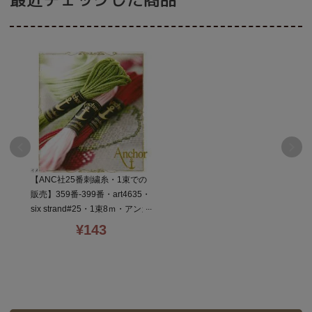
【ANC社25番刺繍糸・1束での
販売】359番-399番・art4635・
six strand#25・1束8ｍ・アンカ
ー刺しゅう糸
¥
143