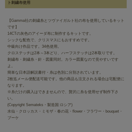
ト刺繍布使用
【Gamma社の刺繍糸とツヴァイガルト社の布を使用しているキット
です】
14CTの灰色のアイーダ布に制作するキットです。
シックな配色で、クリスマスにもおすすめです。
中級向け作品です。34色使用。
クロステッチは2本～3本どり、ハーフステッチは2本取りです。
刺繍布・刺繍糸・針・図案同封。カラー図案なので見やすいです
よ。
簡単な日本語解説書付・糸は色別に分別されています。
2枚迄メール便配送可能です。他の商品も注文される場合は宅配便に
なります。
※糸だけの購入はできませんので、贅沢に糸を使用せず制作下さ
い。
(Copyright Semateks・製造国:ロシア)
水仙・クロッカス・ミモザ・春の花・flower・フラワー・bouquet・
ブーケ