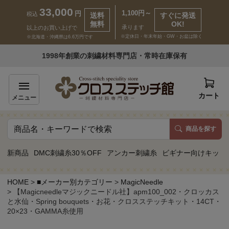
33,000
1,100円～
円
税込
送料
すぐに発送
無料
OK!
承ります
以上のお買い上げで
※定休日・年末年始・GW・お盆は除く
※北海道・沖縄県は6.6万円です
いらっしゃいませ ゲスト 様
1998年創業の刺繍材料専門店・常時在庫保有
新規会員登録
ログイン
カート
メニュー
商品を探す
商品一覧
新商品
DMC刺繍糸30％OFF
アンカー刺繍糸
ビギナー向けキット
カテゴリーから探す
HOME
■メーカー別カテゴリー
MagicNeedle
【Magicneedleマジックニードル社】apm100_002・クロッカス
取り扱いブランドから探す
と水仙・Spring bouquets・お花・クロスステッチキット・14CT・
20×23・GAMMA糸使用