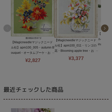
【Magic
ル社】apm1
【Magicneedleマジックニード
【Magicneedleマジックニード
ina・ロ
ル社】apm100_011・リンゴの
ル社】apm100_005・autumn B
ロスステッ
花・Blooming apple tree・お
ouquet・オータムブーケ・お
4×23・G
花・クロスステッチキット・14
¥
3,377
花・クロスステッチキット・14
¥
2,827
CT・18×23・GAMMA糸使用
CT・20×23・旧パッケージ・G
AMMA糸使用
最近チェックした商品