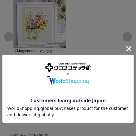
【Magicneedleマジックニード
ル社】apm100_002・クロッカ
スと水仙・Spring bouquets・
お花・クロスステッチキット・
¥
2,860
14CT・20×23・GAMMA糸使用
商品レビュー