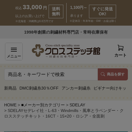
33,000
1,100円～
円
税込
送料
すぐに発送
無料
OK!
承ります
以上のお買い上げで
※定休日・年末年始・GW・お盆は除く
※北海道・沖縄県は6.6万円です
いらっしゃいませ ゲスト 様
1998年創業の刺繍材料専門店・常時在庫保有
新規会員登録
ログイン
カート
メニュー
商品を探す
商品一覧
新商品
DMC刺繍糸30％OFF
アンカー刺繍糸
ビギナー向けキット
カテゴリーから探す
HOME
■メーカー別カテゴリー
SDELAY
SDELAYセデレイ社・L-63・Windmills・風車とラベンダー・ク
取り扱いブランドから探す
ロスステッチキット・16CT・15×20・ロシア・全面刺