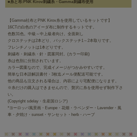
■糸と布:PNK Kirov刺繍糸・Gamma刺繍布使用
【Gamma社布とPNK Kirov糸を使用しているキットです】
16CTの白色のアイーダ布に制作するキットです。
色数31色。中級～中上級者向け。全面刺し
クロステッチは2本どり、バックステッチ1～2本取りです。
フレンチノットは1本どりです。
刺繍布・刺繍糸・針・図案同封。(カラー印刷)
糸は色別に分別されています。
カラー図案なので、完成イメージがつかみやすいです。
簡単な日本語解説書付・3枚迄メール便配送可能です。
他の商品も注文される場合は、内容により宅配便になります。
※糸だけの購入はできませんので、贅沢に糸を使用せず制作下さ
い。
(Copyright sdelay・生産国ロシア)
*ヨーロッパ風景画・Europe・花畑・ラベンダー・Lavender・風
車・夕焼け・sunset・サンセット・herb・ハーブ