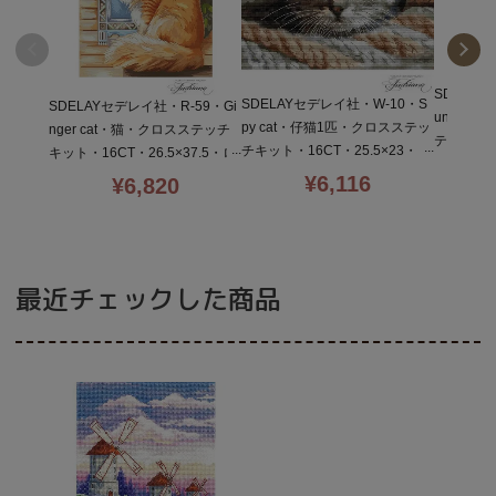
SDELAY
SDELAYセデレイ社・W-10・S
SDELAYセデレイ社・R-59・Gi
untry 
py cat・仔猫1匹・クロスステッ
nger cat・猫・クロスステッチ
テッチキット
チキット・16CT・25.5×23・ロ
キット・16CT・26.5×37.5・ロ
5・ロシ
シア・全面刺し
シア・全面刺し
¥
6,116
¥
6,820
最近チェックした商品