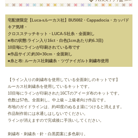
宅配便限定【Luca-sルーカス社】BU5082・Cappadocia・カッパド
キア気球・
クロスステッチキット・LUCA-S社糸・全面刺し
■布の状態:ライン入り16ct・白色(1cmあたり約6.3目)
10目毎にラインが印刷されている布です
■作品サイズ:約30×30cm・全面刺し
■糸と布: ルーカス社刺繍糸・ツヴァイガルト刺繍布使用
【ライン入りの刺繍布を使用している全面刺しのキットです】
ルーカス社刺繍糸を使用しているキットです。
10目毎にラインが印刷された16CTのアイーダ布のキットです。
色数は57色。全面刺し。中上級～上級者向け作品です。
布地のガイドラインは、約40度のぬるま湯につけると消えます。
作品制作前には水通しはしないでください。
ラインが消えますので完成後に手洗いしてください。
刺繍布・刺繍糸・針・白黒図案に多色刷り。