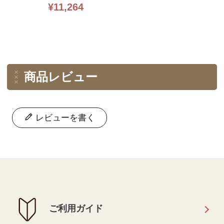
チキット・ライン入り16CT・3
¥
11,264
0×30・LUCA-S社糸・全面刺し
商品レビュー
レビューを書く
ご利用ガイド