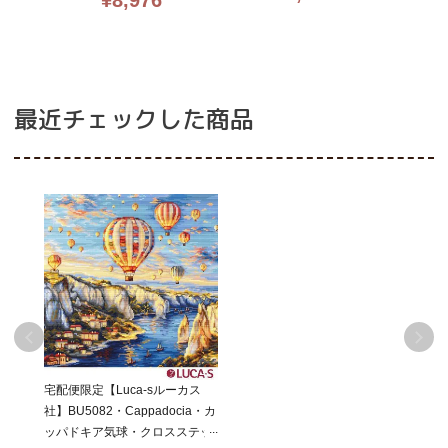
¥
8,976
糸・全面刺し
UCA-S社
36.5・LUCA-S社糸・全面刺し
最近チェックした商品
宅配便限定【Luca-sルーカス
社】BU5082・Cappadocia・カ
ッパドキア気球・クロスステッ