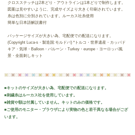
クロスステッチは2本どり・アウトラインは1本どりで制作します。
図案は見やすいように、完成サイズより大きく印刷されています。
糸は色別に分別されています。ルーカス社糸使用
簡単な日本語解説書付
パッケージサイズが大きい為、宅配便での配送になります。
(Copyright Luca-s・製造国:モルドバ) *トルコ・世界遺産・カッパド
キア・気球・Balloon・バルーン・Turkey・europe・ヨーロッパ風
景・全面刺しキット
■キットのサイズが大きい為、宅配便での配送になります。
■刺繍糸はルーカス社を使用しています。
■雑貨や額は付属していません。キットのみの価格です。
■ご使用のモニター・ブラウザにより実物の色と若干異なる場合がござ
います。