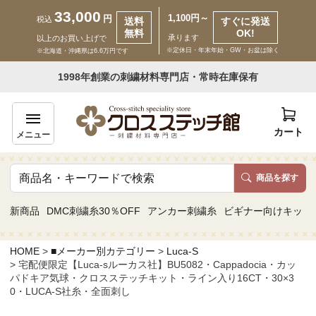
33,000
1,100円～
円
税込
送料
すぐに発送
無料
OK!
承ります
以上のお買い上げで
※定休日・年末年始・GW・お盆は除く
※北海道・沖縄県は6.6万円です
いらっしゃいませ ゲスト 様
1998年創業の刺繍材料専門店・常時在庫保有
新規会員登録
ログイン
カート
メニュー
商品を探す
商品一覧
新商品
DMC刺繍糸30％OFF
アンカー刺繍糸
ビギナー向けキット
カテゴリーから探す
HOME
■メーカー別カテゴリー
Luca-S
宅配便限定【Luca-sルーカス社】BU5082・Cappadocia・カッ
取り扱いブランドから探す
パドキア気球・クロスステッチキット・ライン入り16CT・30×3
0・LUCA-S社糸・全面刺し