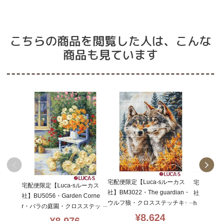
こちらの商品を閲覧した人は、こんな
商品も見ています
宅配便限定【Luca-sルーカス
宅配便限定
宅配便限定【Luca-sルーカス
社】BM3022・The guardian・
社】B7061
社】BU5056・Garden Corne
ウルフ狼・クロスステッチキッ
h・春の
r・バラの庭園・クロスステッチ
ト・16CT・25×32・LUCA-S社
ッチキット・
¥
8,624
キット・ライン入り16CT・27×