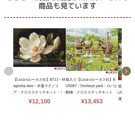
商品も見ています
【Luca-sルーカス社】B713・M
箱入り【Luca-sルーカス社】B
agnolia dew・木蓮マグノリ
U5087・Donkeys yard・ロバと
箱入り【L
ア・クロスステッチキット・ラ
動物・クロスステッチキット・
U5078・S
イン入16CT・38×28・LUCA-S
ライン入り16CT・39×32・LU
運河の街
¥
12,100
¥
13,453
社糸・全面刺し
CA-S社糸・全面刺し
ッチキット
T・35×3
刺し