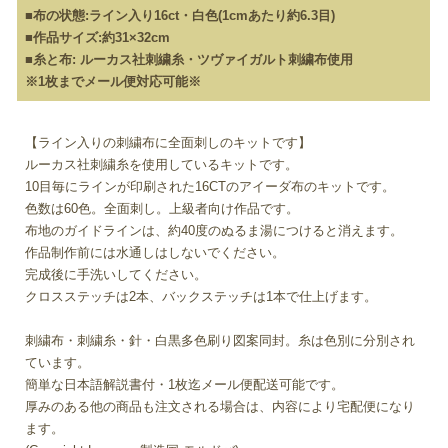
■布の状態:ライン入り16ct・白色(1cmあたり約6.3目)
■作品サイズ:約31×32cm
■糸と布: ルーカス社刺繍糸・ツヴァイガルト刺繍布使用
※1枚までメール便対応可能※
【ライン入りの刺繍布に全面刺しのキットです】
ルーカス社刺繍糸を使用しているキットです。
10目毎にラインが印刷された16CTのアイーダ布のキットです。
色数は60色。全面刺し。上級者向け作品です。
布地のガイドラインは、約40度のぬるま湯につけると消えます。
作品制作前には水通しはしないでください。
完成後に手洗いしてください。
クロスステッチは2本、バックステッチは1本で仕上げます。
刺繍布・刺繍糸・針・白黒多色刷り図案同封。糸は色別に分別され
ています。
簡単な日本語解説書付・1枚迄メール便配送可能です。
厚みのある他の商品も注文される場合は、内容により宅配便になり
ます。