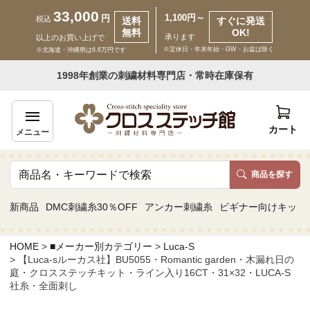
33,000
1,100円～
円
税込
送料
すぐに発送
無料
OK!
承ります
以上のお買い上げで
※定休日・年末年始・GW・お盆は除く
※北海道・沖縄県は6.6万円です
いらっしゃいませ ゲスト 様
1998年創業の刺繍材料専門店・常時在庫保有
新規会員登録
ログイン
カート
メニュー
商品を探す
商品一覧
新商品
DMC刺繍糸30％OFF
アンカー刺繍糸
ビギナー向けキット
カテゴリーから探す
HOME
■メーカー別カテゴリー
Luca-S
【Luca-sルーカス社】BU5055・Romantic garden・木漏れ日の
取り扱いブランドから探す
庭・クロスステッチキット・ライン入り16CT・31×32・LUCA-S
社糸・全面刺し