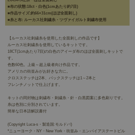
■布の状態:18ct・白色(1cmあたり約7目)
■作品サイズ:約66×31cm(ほぼ全面刺し)
■糸と布: ルーカス社刺繍糸・ツヴァイガルト刺繍布使用
【ルーカス社刺繍糸を使用した全面刺しの作品です】
ルーカス社刺繍糸を使用しているキットです。
18CT(1cmあたり7目)の白色のアイーダ布のほぼ全面刺しキットで
す。
色数60色。上級～超上級者向け作品です。
アメリカの街並みがお好きな方に。
クロスステッチは2本、バックステッチは1～2本と
フレンチノットで仕上げます。
キットの同封物は刺繍布・刺繍糸・針・白黒図案に多色刷りです。
糸は色別に分別されています。
簡単な日本語解説書付
(Copyright Luca-s・製造国:モルドバ)
*ニューヨーク・NY・New York・街並み・エンパイアステートビル