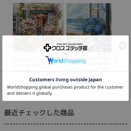
【Luca-
【Luca-sルーカス社】BU506
【Luca-sルーカス社】BU504
Bouquet 
5・Sea View・窓辺の紫陽花・
4・Flowers Shop・フラワーシ
ーとライ
クロスステッチキット・16C
ョップ花屋・クロスステッチキ
チキット・1
T・29×31・LUCA-S社糸・全面
ット・16CT・32×32・LUCA-S
¥
10,230
¥
11,880
CA-S社
刺し
社糸・ほぼ全面刺し
最近チェックした商品