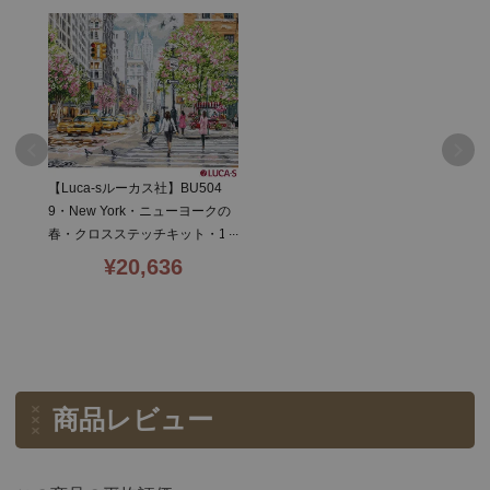
【Luca-sルーカス社】BU504
9・New York・ニューヨークの
春・クロスステッチキット・18
CT・66×31・LUCA-S社糸・ほ
¥
20,636
ぼ全面刺し
商品レビュー