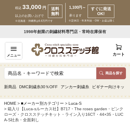
33,000
1,100円～
円
税込
送料
すぐに発送
無料
OK!
承ります
以上のお買い上げで
※定休日・年末年始・GW・お盆は除く
※北海道・沖縄県は6.6万円です
いらっしゃいませ ゲスト 様
1998年創業の刺繍材料専門店・常時在庫保有
新規会員登録
ログイン
カート
メニュー
商品を探す
商品一覧
新商品
DMC刺繍糸30％OFF
アンカー刺繍糸
ビギナー向けキット
カテゴリーから探す
HOME
■メーカー別カテゴリー
Luca-S
箱入り【Luca-sルーカス社】B717・The roses garden・ピンク
取り扱いブランドから探す
ローズ・クロスステッチキット・ライン入り16CT・44×35・LUC
A-S社糸・全面刺し