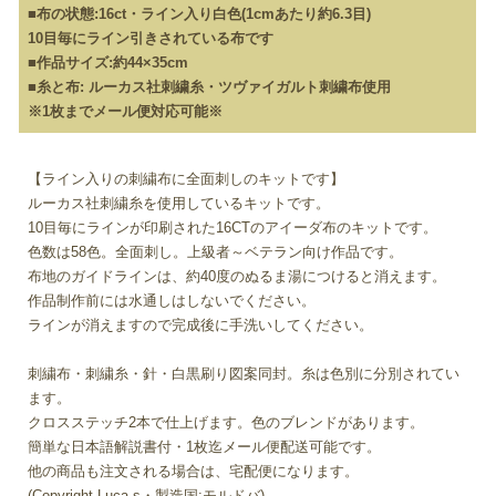
■布の状態:16ct・ライン入り白色(1cmあたり約6.3目)
10目毎にライン引きされている布です
■作品サイズ:約44×35cm
■糸と布: ルーカス社刺繍糸・ツヴァイガルト刺繍布使用
※1枚までメール便対応可能※
【ライン入りの刺繍布に全面刺しのキットです】
ルーカス社刺繍糸を使用しているキットです。
10目毎にラインが印刷された16CTのアイーダ布のキットです。
色数は58色。全面刺し。上級者～ベテラン向け作品です。
布地のガイドラインは、約40度のぬるま湯につけると消えます。
作品制作前には水通しはしないでください。
ラインが消えますので完成後に手洗いしてください。
刺繍布・刺繍糸・針・白黒刷り図案同封。糸は色別に分別されてい
ます。
クロスステッチ2本で仕上げます。色のブレンドがあります。
簡単な日本語解説書付・1枚迄メール便配送可能です。
他の商品も注文される場合は、宅配便になります。
(Copyright Luca-s・製造国:モルドバ)