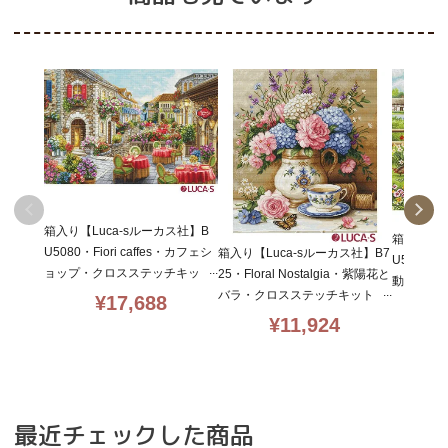
箱入り【Luca-sルーカス社】B
箱入り【L
U5080・Fiori caffes・カフェシ
箱入り【Luca-sルーカス社】B7
U5087・D
ョップ・クロスステッチキッ
25・Floral Nostalgia・紫陽花と
動物・ク
ト・ライン入り16CT・29×40・
バラ・クロスステッチキット・
¥
17,688
ライン入り1
LUCA-S社糸・全面刺し
ライン入り16CT・32×36・LU
¥
11,924
CA-S社
CA-S社糸・全面刺し
最近チェックした商品