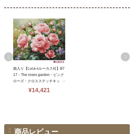
箱入り【Luca-sルーカス社】B7
17・The roses garden・ピンク
ローズ・クロスステッチキッ
ト・ライン入り16CT・44×35・
¥
14,421
LUCA-S社糸・全面刺し
商品レビュー