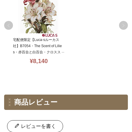
宅配便限定【Luca-sルーカス
社】B7054・The Scent of Lilie
s・赤百合と白百合・クロスス
テッチキット・16CT・24×34・
¥
8,140
LUCA-S社糸
商品レビュー
レビューを書く