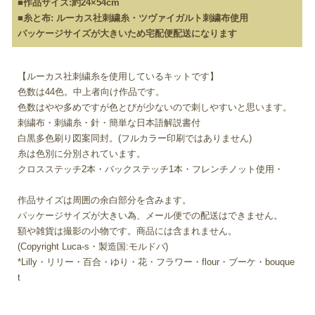
■作品サイズ:約24×54cm
■糸と布: ルーカス社刺繍糸・ツヴァイガルト刺繍布使用
パッケージサイズが大きいため宅配便配送になります
【ルーカス社刺繍糸を使用しているキットです】
色数は44色。中上者向け作品です。
色数はやや多めですが色とびが少ないので刺しやすいと思います。
刺繍布・刺繍糸・針・簡単な日本語解説書付
白黒多色刷り図案同封。(フルカラー印刷ではありません)
糸は色別に分別されています。
クロスステッチ2本・バックステッチ1本・フレンチノット使用・
作品サイズは周囲の余白部分を含みます。
パッケージサイズが大きい為、メール便での配送はできません。
額や雑貨は撮影の小物です。商品には含まれません。
(Copyright Luca-s・製造国:モルドバ)
*Lilly・リリー・百合・ゆり・花・フラワー・flour・ブーケ・bouque
t