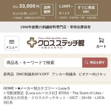
33,000
1,100円～
円
税込
送料
すぐに発送
無料
OK!
承ります
以上のお買い上げで
※定休日・年末年始・GW・お盆は除く
※北海道・沖縄県は6.6万円です
いらっしゃいませ ゲスト 様
1998年創業の刺繍材料専門店・常時在庫保有
新規会員登録
ログイン
カート
メニュー
商品を探す
商品一覧
新商品
DMC刺繍糸30％OFF
アンカー刺繍糸
ビギナー向けキット
カテゴリーから探す
HOME
■メーカー別カテゴリー
Luca-S
宅配便限定【Luca-sルーカス社】B7054・The Scent of Lilies・
取り扱いブランドから探す
赤百合と白百合・クロスステッチキット・16CT・24×34・LUCA-
S社糸