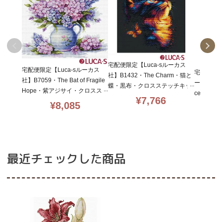
宅配便限定【Luca-sルーカス
宅配便限定【Luca-sルーカス
宅配便限定
社】B1432・The Charm・猫と
社】B7059・The Bat of Fragile
ーカス社】B
蝶・黒布・クロスステッチキッ
Hope・紫アジサイ・クロスス
cent・
ト・14CT・25×30・LUCA-S社
¥
7,766
テッチキット・16CT・31×29・
¥
8,085
ステッチキ
糸
LUCA-S社糸
T・29×4
刺し
最近チェックした商品