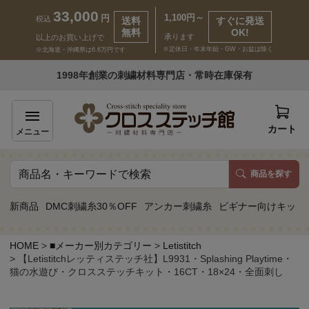
33,000
1,100円～
円
税込
送料
すぐに発送
無料
OK!
承ります
以上のお買い上げで
※定休日・年末年始・GW・お盆は除く
※北海道・沖縄県は6.6万円です
いらっしゃいませ ゲスト 様
1998年創業の刺繍材料専門店・常時在庫保有
新規会員登録
ログイン
カート
メニュー
商品を探す
商品一覧
新商品
DMC刺繍糸30％OFF
アンカー刺繍糸
ビギナー向けキット
カテゴリーから探す
HOME
■メーカー別カテゴリー
Letistitch
【Letistitchレッティステッチ社】L9931・Splashing Playtime・
取り扱いブランドから探す
猫の水遊び・クロスステッチキット・16CT・18×24・全面刺し