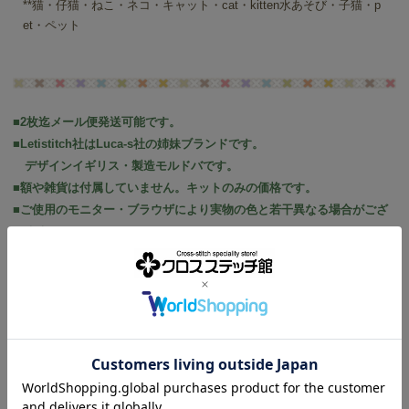
**猫・仔猫・ねこ・ネコ・キャット・cat・kitten水あそび・子猫・p
et・ペット
■2枚迄メール便発送可能です。
■Letistitch社はLuca-s社の姉妹ブランドです。
デザインイギリス・製造モルドバです。
■額や雑貨は付属していません。キットのみの価格です。
■ご使用のモニター・ブラウザにより実物の色と若干異なる場合がござ
います。
こちらの商品を閲覧した人は、こんな
商品も見ています