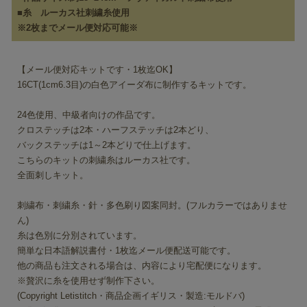
■糸 ルーカス社刺繍糸使用
※2枚までメール便対応可能※
【メール便対応キットです・1枚迄OK】
16CT(1cm6.3目)の白色アイーダ布に制作するキットです。
24色使用、中級者向けの作品です。
クロステッチは2本・ハーフステッチは2本どり、
バックステッチは1～2本どりで仕上げます。
こちらのキットの刺繍糸はルーカス社です。
全面刺しキット。
刺繍布・刺繍糸・針・多色刷り図案同封。(フルカラーではありませ
ん)
糸は色別に分別されています。
簡単な日本語解説書付・1枚迄メール便配送可能です。
他の商品も注文される場合は、内容により宅配便になります。
※贅沢に糸を使用せず制作下さい。
(Copyright Letistitch・商品企画イギリス・製造:モルドバ)