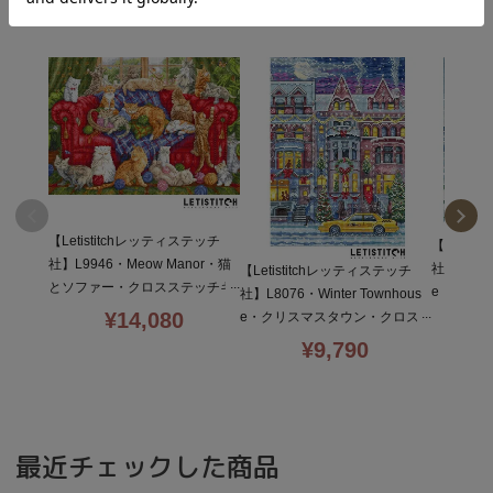
【Letistitchレッティステッチ
【Letis
社】L9946・Meow Manor・猫
社】L9915・
【Letistitchレッティステッチ
とソファー・クロスステッチキ
e・海辺
社】L8076・Winter Townhous
ット・16CT・44×32・全面刺し
テッチキッ
¥
14,080
e・クリスマスタウン・クロス
全面刺し
ステッチキット・16CT・30×2
¥
9,790
1・全面刺し
最近チェックした商品