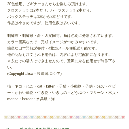
20色使用、ビギナーさんからお楽しみ頂けます。
クロステッチは2本どり、ハーフステッチ2本どり、
バックステッチは1本から2本どりです。
作品は小さめですが、使用色数は多いです。
刺繍布・刺繍糸・針・図案同封。糸は色別に分別されています。
カラー図案なので、完成イメージがつかみやすいです。
簡単な日本語解説書付・4枚迄メール便配送可能です。
他の商品も注文される場合は、内容により宅配便になります。
※糸だけの購入はできませんので、贅沢に糸を使用せず制作下さ
い。
(Copyright alisa・製造国:ロシア)
猫・ネコ・ねこ・cat・kitten・子猫・小動物・子供・baby・ベビ
ー・かわい動物・生き物・いきもの・どうぶつ・マリーン・水兵・
marine・border・水兵服・海・