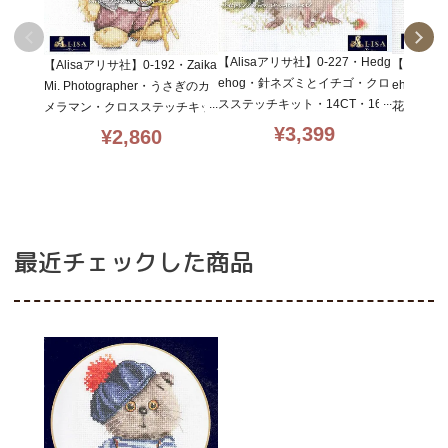
【Alisaアリサ社】0-227・Hedg
【Alisa
【Alisaアリサ社】0-192・Zaika
ehog・針ネズミとイチゴ・クロ
ehog in
Mi. Photographer・うさぎのカ
スステッチキット・14CT・16×
花・クロ
メラマン・クロスステッチキッ
12・初心者向・ロシア
CT・13
ト・14CT・10×13・初心者向・
¥
3,399
¥
2,860
ロシア
最近チェックした商品