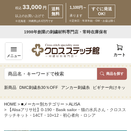
33,000
1,100円～
円
税込
送料
すぐに発送
無料
OK!
承ります
以上のお買い上げで
※定休日・年末年始・GW・お盆は除く
※北海道・沖縄県は6.6万円です
いらっしゃいませ ゲスト 様
1998年創業の刺繍材料専門店・常時在庫保有
新規会員登録
ログイン
カート
メニュー
商品を探す
商品一覧
新商品
DMC刺繍糸30％OFF
アンカー刺繍糸
ビギナー向けキット
カテゴリーから探す
HOME
■メーカー別カテゴリー
ALISA
【Alisaアリサ社】0-190・Basik sailor・猫の水兵さん・クロスス
取り扱いブランドから探す
テッチキット・14CT・10×12・初心者向・ロシア