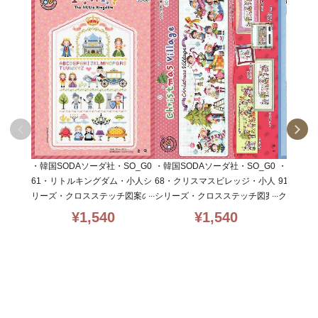
・韓国SODAソーダ社・SO_G0
・韓国SO
・韓国SODAソーダ社・SO_G0
61・リトルキングダム・小人シ
91・トイ
68・クリスマスビレッジ・小人
リーズ・クロスステッチ図案の
クロスス
シリーズ・クロスステッチ図案
み
のみ
¥
1,540
¥
1,540