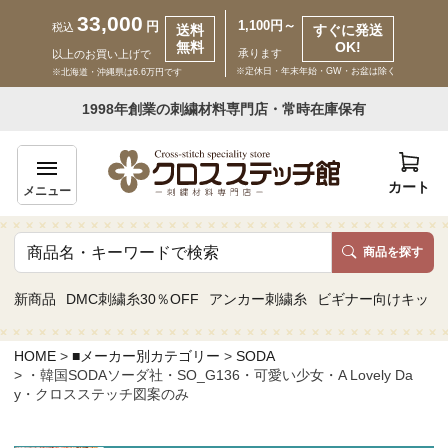
33,000
1,100円～
円
税込
送料
すぐに発送
無料
OK!
承ります
以上のお買い上げで
※定休日・年末年始・GW・お盆は除く
※北海道・沖縄県は6.6万円です
いらっしゃいませ ゲスト 様
1998年創業の刺繍材料専門店・常時在庫保有
新規会員登録
ログイン
カート
メニュー
商品を探す
商品一覧
新商品
DMC刺繍糸30％OFF
アンカー刺繍糸
ビギナー向けキット
カテゴリーから探す
HOME
■メーカー別カテゴリー
SODA
・韓国SODAソーダ社・SO_G136・可愛い少女・A Lovely Da
取り扱いブランドから探す
y・クロスステッチ図案のみ