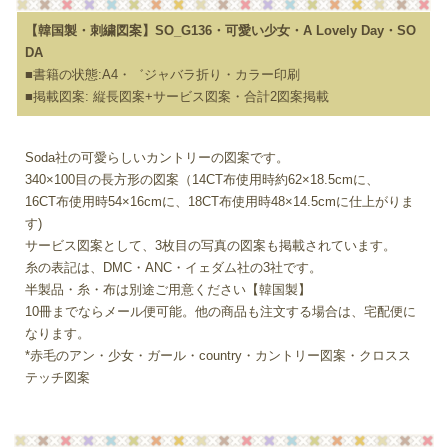
【韓国製・刺繍図案】SO_G136・可愛い少女・A Lovely Day・SO
DA
■書籍の状態:A4・゛ジャバラ折り・カラー印刷
■掲載図案: 縦長図案+サービス図案・合計2図案掲載
Soda社の可愛らしいカントリーの図案です。
340×100目の長方形の図案（14CT布使用時約62×18.5cmに、
16CT布使用時54×16cmに、18CT布使用時48×14.5cmに仕上がりま
す)
サービス図案として、3枚目の写真の図案も掲載されています。
糸の表記は、DMC・ANC・イェダム社の3社です。
半製品・糸・布は別途ご用意ください【韓国製】
10冊までならメール便可能。他の商品も注文する場合は、宅配便に
なります。
*赤毛のアン・少女・ガール・country・カントリー図案・クロスス
テッチ図案