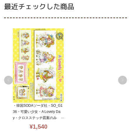
最近チェックした商品
・韓国SODAソーダ社・SO_G1
36・可愛い少女・A Lovely Da
y・クロスステッチ図案のみ
¥
1,540