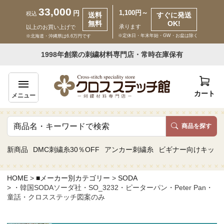
33,000
1,100円～
円
税込
送料
すぐに発送
無料
OK!
承ります
以上のお買い上げで
※定休日・年末年始・GW・お盆は除く
※北海道・沖縄県は6.6万円です
いらっしゃいませ ゲスト 様
1998年創業の刺繍材料専門店・常時在庫保有
新規会員登録
ログイン
カート
メニュー
商品を探す
商品一覧
新商品
DMC刺繍糸30％OFF
アンカー刺繍糸
ビギナー向けキット
カテゴリーから探す
HOME
■メーカー別カテゴリー
SODA
・韓国SODAソーダ社・SO_3232・ピーターパン・Peter Pan・
取り扱いブランドから探す
童話・クロスステッチ図案のみ