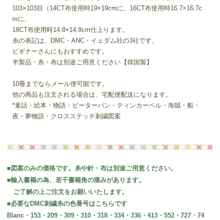
103×103目（14CT布使用時19×19cmに、16CT布使用時16.7×16.7c
mに、
18CT布使用時14.8×14.8cm仕上ります。
糸の表記は、DMC・ANC・イェダム社の3社です。
ビギナーさんにもおすすめです。
半製品・糸・布は別途ご用意ください【韓国製】
10冊までならメール便可能です。
他の商品も注文される場合は、宅配便配送になります。
*童話・絵本・物語・ピーターパン・ティンカーベル・海賊・船・
夜・夢物語・クロスステッチ刺繍図案
■図案のみの価格です。糸や針・布は別途ご用意ください。
■輸入書籍の為、若干書籍角の痛みがあります。
ご了解の上ご注文をお願いいたします。
■必要なDMC刺繍糸の色番号はこちらです
Blanc・153・209・309・310・318・334・336・413・552・727・74