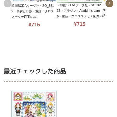
・韓国SO
・韓国SODAソーダ社・SO_32
韓国SODAソーダ社・SO_321
78・ヘ
33・アラジン・Aladdims Lam
9・美女と野獣・童話・クロス
話・クロ
p・童話・クロスステッチ図案
ステッチ図案のみ
のみ
¥
715
¥
715
最近チェックした商品