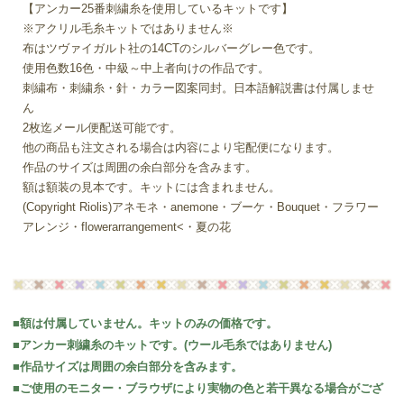
【アンカー25番刺繍糸を使用しているキットです】
※アクリル毛糸キットではありません※
布はツヴァイガルト社の14CTのシルバーグレー色です。
使用色数16色・中級～中上者向けの作品です。
刺繍布・刺繍糸・針・カラー図案同封。日本語解説書は付属しませ
ん
2枚迄メール便配送可能です。
他の商品も注文される場合は内容により宅配便になります。
作品のサイズは周囲の余白部分を含みます。
額は額装の見本です。キットには含まれません。
(Copyright Riolis)アネモネ・anemone・ブーケ・Bouquet・フラワー
アレンジ・flowerarrangement<・夏の花
■額は付属していません。キットのみの価格です。
■アンカー刺繍糸のキットです。(ウール毛糸ではありません)
■作品サイズは周囲の余白部分を含みます。
■ご使用のモニター・ブラウザにより実物の色と若干異なる場合がござ