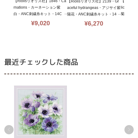
【Riolisリオリス社】1846・Ca
【Rioli
【Riolisリオリス社】2139・Gr
rnations・カーネーション紫
licate C
aceful hydrangeas・アジサイ紫
白・ANC刺繍糸キット・14C
菊・ANC
陽花・ANC刺繍糸キット・14C
T・30×30
T・21×30
T・21×30
¥
9,020
¥
6,270
最近チェックした商品