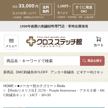
33,000
1,100円～
円
税込
送料
すぐに発送
無料
OK!
承ります
以上のお買い上げで
※定休日・年末年始・GW・お盆は除く
※北海道・沖縄県は6.6万円です
いらっしゃいませ ゲスト 様
1998年創業の刺繍材料専門店・常時在庫保有
新規会員登録
ログイン
カート
メニュー
商品を探す
商品一覧
新商品
DMC刺繍糸30％OFF
アンカー刺繍糸
ビギナー向けキット
カテゴリーから探す
HOME
■メーカー別カテゴリー
Riolis
【Riolisリオリス社】2176・Purple Anemones・アネモネ紫・AN
取り扱いブランドから探す
C刺繍糸キット・14CT・30×30