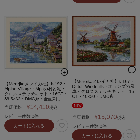
【Merejkaメレイカ社】k-167・
【Merejkaメレイカ社】k-192・
Dutch Windmills・オランダの風
Alpine Village・Alpsの村と湖・
車・クロスステッチキット・16
クロスステッチキット・16CT・
CT・40×30・DMC糸
39.5×32・DMC糸・全面刺し
¥
14,410
NEW
当店価格
税込
¥
15,070
レビュー件数:0件
当店価格
税込
カートに入れる
レビュー件数:0件
カートに入れる