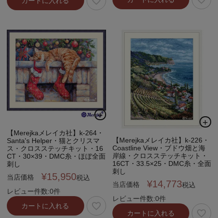
カートに入れる
【Merejkaメレイカ社】k-264・
【Merejkaメレイカ社】k-226・
Santa's Helper・猫とクリスマ
Coastline View・ブドウ畑と海
ス・クロスステッチキット・16
岸線・クロスステッチキット・
CT・30×39・DMC糸・ほぼ全面
16CT・33.5×25・DMC糸・全面
刺し
刺し
¥
15,950
当店価格
税込
¥
14,773
当店価格
税込
レビュー件数:0件
レビュー件数:0件
カートに入れる
カートに入れる