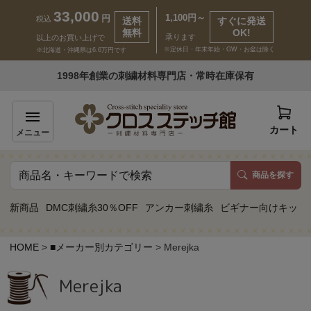
33,000
1,100円～
円
税込
送料
すぐに発送
無料
OK!
承ります
以上のお買い上げで
※定休日・年末年始・GW・お盆は除く
※北海道・沖縄県は6.6万円です
いらっしゃいませ ゲスト 様
1998年創業の刺繍材料専門店・常時在庫保有
新規会員登録
ログイン
カート
メニュー
商品を探す
商品一覧
新商品
DMC刺繍糸30％OFF
アンカー刺繍糸
ビギナー向けキット
カテゴリーから探す
HOME
■メーカー別カテゴリー
Merejka
取り扱いブランドから探す
Merejka