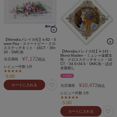
【Merejkaメレイカ社】k-82・S
weet Pea・スイートピー・クロ
スステッチキット・16CT・39×
【Merejkaメレイカ社】k-141・
20・DMC糸
Blond Maiden・ミュシャ金髪女
¥
7,172
当店価格
税込
性・クロスステッチキット・16
CT・34.5×34.5・DMC糸・ほぼ
レビュー件数:1件
全面刺し
5.00
人気商品
¥
10,472
カートに入れる
当店価格
税込
レビュー件数:1件
5.00
カートに入れる