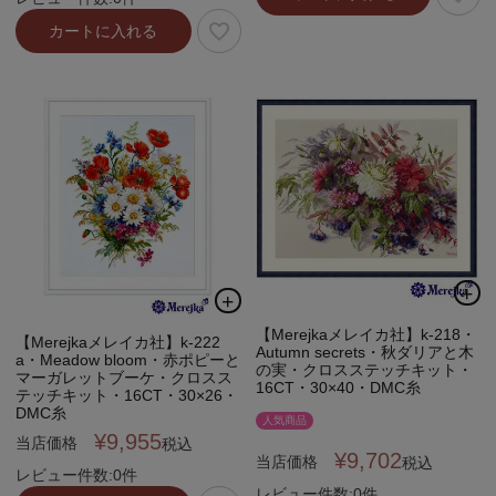
カートに入れる
【Merejkaメレイカ社】k-218・
【Merejkaメレイカ社】k-222
Autumn secrets・秋ダリアと木
a・Meadow bloom・赤ポピーと
の実・クロスステッチキット・
マーガレットブーケ・クロスス
16CT・30×40・DMC糸
テッチキット・16CT・30×26・
DMC糸
人気商品
¥
9,955
当店価格
税込
¥
9,702
当店価格
税込
レビュー件数:0件
レビュー件数:0件