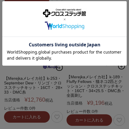
【Merejkaメレイカ社】k-189・
【Merejkaメレイカ社】k-253・
Fluffy Fellows・猫ネコ2匹とク
September Dew・リンゴ・クロ
ッション・クロスステッチキッ
スステッチキット・16CT・ 28×
ト・16CT・34×25.5・DMC糸・
33・DMC糸
全面刺し
¥
12,760
当店価格
税込
¥
9,196
当店価格
税込
レビュー件数:0件
レビュー件数:0件
カートに入れる
カートに入れる