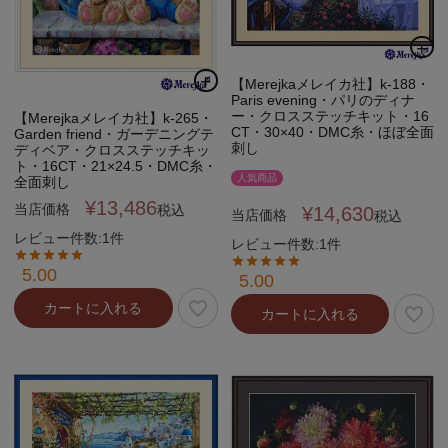
【Merejkaメレイカ社】k-188・
Paris evening・パリのディナ
ー・クロスステッチキット・16
【Merejkaメレイカ社】k-265・
CT・30×40・DMC糸・ほぼ全面
Garden friend・ガーデニングテ
刺し
ディベア・クロスステッチキッ
ト・16CT・21×24.5・DMC糸・
人気商品
全面刺し
¥
13,486
当店価格
税込
¥
14,630
当店価格
税込
レビュー件数:1件
レビュー件数:1件
5.00
5.00
カートに入れる
カートに入れる