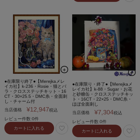
●在庫限り終了●【Merejkaメレ
●在庫限り・終了●【Merejkaメ
イカ社】k-236・Rosie・猫とバ
レイカ社】k-88・Sugar・お花
ラ・クロスステッチキット・16
と砂糖缶・クロスステッチキッ
CT・30×25.5・DMC糸・全面刺
ト・16CT・22×25・DMC糸・
し・チャーム付
ほぼ全面刺し
¥
12,947
当店価格
税込
¥
7,304
当店価格
税込
レビュー件数:0件
レビュー件数:0件
カートに入れる
カートに入れる