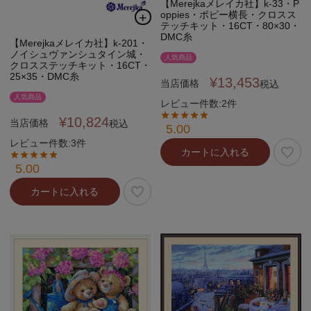
【Merejkaメレイカ社】k-33・P
oppies・ポピー横長・クロスス
個人情報取り扱いについて
テッチキット・16CT・80×30・
DMC糸
【Merejkaメレイカ社】k-201・
ノイシュヴァンシュタイン城・
人気商品
クロスステッチキット・16CT・
25×35・DMC糸
閉じる
¥
13,453
当店価格
税込
人気商品
レビュー件数:2件
¥
10,824
当店価格
税込
5.00
レビュー件数:3件
カートに入れる
5.00
カートに入れる