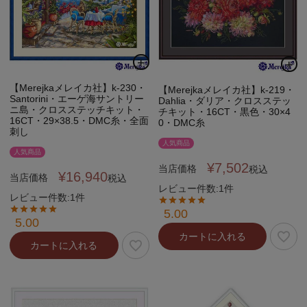
【Merejkaメレイカ社】k-230・
【Merejkaメレイカ社】k-219・
Santorini・エーゲ海サントリー
Dahlia・ダリア・クロスステッ
ニ島・クロスステッチキット・
チキット・16CT・黒色・30×4
16CT・29×38.5・DMC糸・全面
0・DMC糸
刺し
人気商品
人気商品
¥
7,502
当店価格
税込
¥
16,940
当店価格
税込
レビュー件数:1件
レビュー件数:1件
5.00
5.00
カートに入れる
カートに入れる