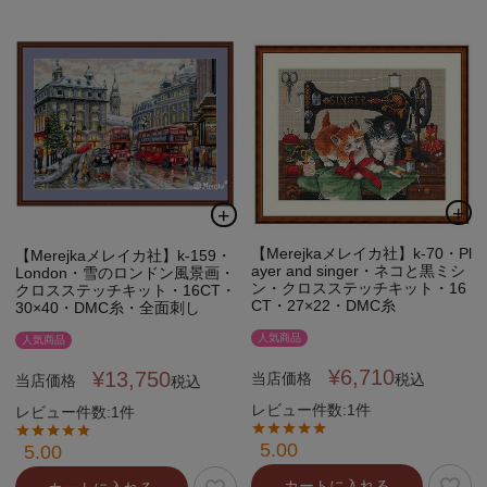
【Merejkaメレイカ社】k-70・Pl
【Merejkaメレイカ社】k-159・
ayer and singer・ネコと黒ミシ
London・雪のロンドン風景画・
ン・クロスステッチキット・16
クロスステッチキット・16CT・
CT・27×22・DMC糸
30×40・DMC糸・全面刺し
人気商品
人気商品
¥
6,710
¥
13,750
当店価格
税込
当店価格
税込
レビュー件数:1件
レビュー件数:1件
5.00
5.00
カートに入れる