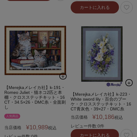
カートに入れる
【Merejkaメレイカ社】k-191・
Romeo Juliet・猫ネコ2匹と本
【Merejkaメレイカ社】k-223・
棚・クロスステッチキット・16
White sword lily・百合のブー
CT・34.5×26・DMC糸・全面刺
ケ・クロスステッチキット・16
し
CT青灰色・39×27・DMC糸
¥
10,186
人気商品
当店価格
税込
レビュー件数:0件
¥
10,989
当店価格
税込
カートに入れる
レビュー件数:0件