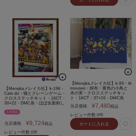
【Merejkaメレイカ社】k-93・tit
mouses・紺布・黄色の小鳥と
【Merejkaメレイカ社】k-196・
木の実・クロスステッチキッ
Cats do・猫とクレーンゲーム・
ト・16CT・37×15・DMC糸
クロスステッチキット・16CT・
30×22・DMC糸・ほぼ全面刺し
¥
7,480
当店価格
税込
人気商品
レビュー件数:0件
¥
9,724
当店価格
税込
カートに入れる
レビュー件数:0件