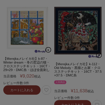
【Merejkaメレイカ社】k-87・
Winter dream・冬の窓辺の猫・
【Merejkaメレイカ社】k-112・
クロスステッチキット・16CT・
Old Melody・黒猫とお家・クロ
29×29・DMC糸・ほぼ全面刺し
スステッチキット・16CT・37.5
×37.5・DMC糸
¥
9,020
当店価格
税込
人気商品
レビュー件数:0件
¥
11,638
カートに入れる
当店価格
税込
レビュー件数:0件
カートに入れる