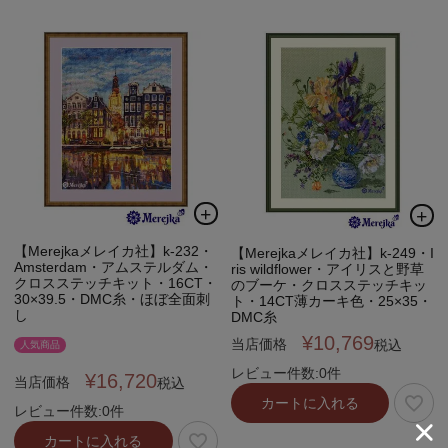
【Merejkaメレイカ社】k-232・
【Merejkaメレイカ社】k-249・I
Amsterdam・アムステルダム・
ris wildflower・アイリスと野草
クロスステッチキット・16CT・
のブーケ・クロスステッチキッ
30×39.5・DMC糸・ほぼ全面刺
ト・14CT薄カーキ色・25×35・
し
DMC糸
¥
10,769
当店価格
税込
人気商品
レビュー件数:0件
¥
16,720
当店価格
税込
カートに入れる
レビュー件数:0件
カートに入れる