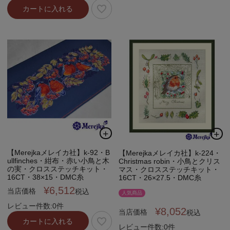
カートに入れる
【Merejkaメレイカ社】k-92・B
【Merejkaメレイカ社】k-224・
ullfinches・紺布・赤い小鳥と木
Christmas robin・小鳥とクリス
の実・クロスステッチキット・
マス・クロスステッチキット・
16CT・38×15・DMC糸
16CT・26×27.5・DMC糸
¥
6,512
当店価格
税込
人気商品
レビュー件数:0件
¥
8,052
当店価格
税込
カートに入れる
レビュー件数:0件