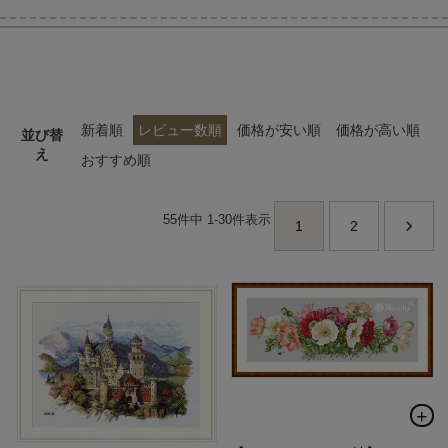
当店について
よくあるご質問
新着順
レビュー数順
価格が安い順
価格が高い順
並び替
え
おすすめ順
ご利用ガイド
55
件中
1
-
30
件表示
1
2
送料とお支払い方法について
返品特約について
新規会員登録
会員規約について
特定商取引法について