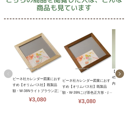
商品も見ています
【オリム
45白額
ビーネ社カレンダー図案におす
ビーネ社カレンダー図案におす
内寸24×16
すめ【オリムパス社】既製品
すめ【オリムパス社】既製品
額・W-38Nライトブラウン正方
額・W-39Nこげ茶色正方形・紐
形・紐付・内寸20×20・olympu
¥
3,080
付・内寸20×20・olympus
¥
3,080
s