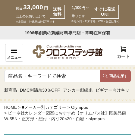
33,000
1,100円～
円
税込
送料
すぐに発送
無料
OK!
承ります
以上のお買い上げで
※定休日・年末年始・GW・お盆は除く
※北海道・沖縄県は6.6万円です
いらっしゃいませ ゲスト 様
1998年創業の刺繍材料専門店・常時在庫保有
新規会員登録
ログイン
カート
メニュー
商品を探す
商品一覧
新商品
DMC刺繍糸30％OFF
アンカー刺繍糸
ビギナー向けキット
カテゴリーから探す
HOME
■メーカー別カテゴリー
Olympus
ビーネ社カレンダー図案におすすめ【オリムパス社】既製品額・
取り扱いブランドから探す
W-55N・正方形・紐付・内寸20×20・白額・olympus