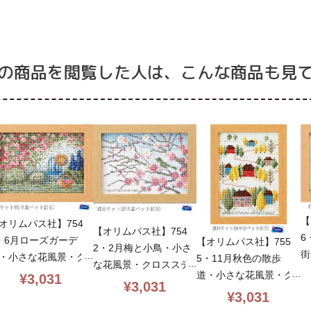
の商品を閲覧した人は、こんな商品も見
【
オリムパス社】754
【オリムパス社】754
6
・6月ローズガーデ
【オリムパス社】755
2・2月梅と小鳥・小さ
街
・小さな花風景・ク
5・11月秋色の散歩
な花風景・クロスステ
ロ
スステッチキット・1
道・小さな花風景・ク
¥
3,031
ッチキット・13ct・11.
¥
3,031
3
ct・11.6×16.6・額
ロスステッチキット・1
¥
3,031
6×16.6・額付・初心者
付
・初心者向簡単・oly
3ct・11.6×16.6・額