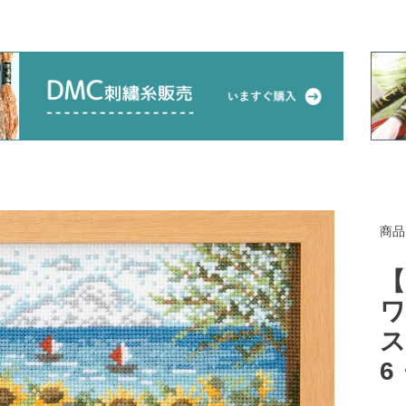
商品
【
ワ
ス
6