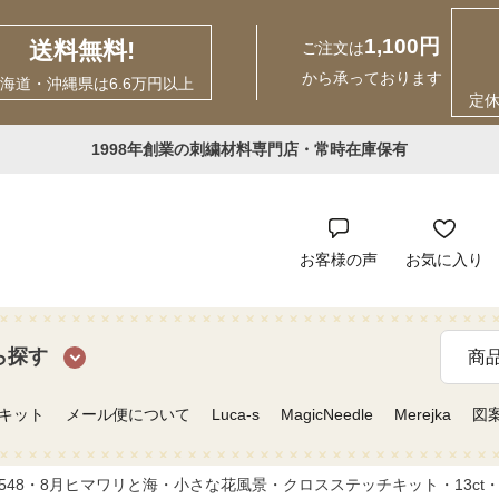
1,100円
送料無料!
ご注文は
から承っております
海道・沖縄県は6.6万円以上
定
1998年創業の刺繍材料専門店・常時在庫保有
お客様の声
お気に入り
ら探す
キット
メール便について
Luca-s
MagicNeedle
Merejka
図
48・8月ヒマワリと海・小さな花風景・クロスステッチキット・13ct・11.