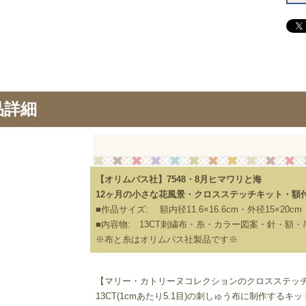
品詳細
【オリムパス社】7548・8月ヒマワリと海
12ヶ月の小さな花風景・クロスステッチキット・額付・
■作品サイズ: 額内径11.6×16.6cm・外径15×20cm
■内容物: 13CT刺繍布・糸・カラー図案・針・額
※布と糸はオリムパス社製品です※
【マリー・カトリーヌコレクションのクロスステッ
13CT(1cmあたり5.1目)の刺しゅう布に制作するキ