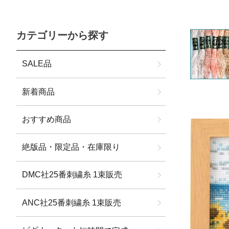
カテゴリーから探す
SALE品
新着商品
おすすめ商品
絶版品・限定品・在庫限り
DMC社25番刺繍糸 1束販売
ANC社25番刺繍糸 1束販売