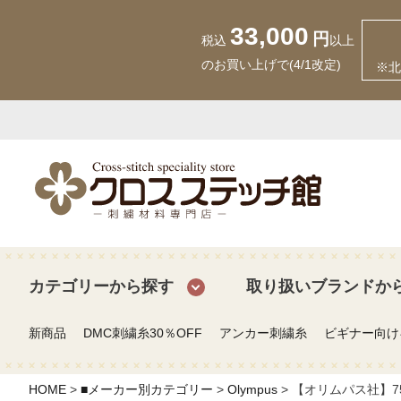
33,000
円
税込
以上
のお買い上げで(4/1改定)
※北
カテゴリーから探す
取り扱いブランドか
新商品
DMC刺繍糸30％OFF
アンカー刺繍糸
ビギナー向け
HOME
■メーカー別カテゴリー
Olympus
【オリムパス社】75