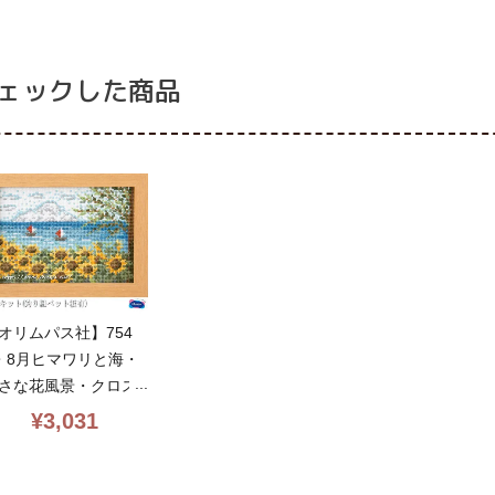
向簡単・olympus
m
pus
付・初心者向簡単・oly
mpus
ェックした商品
オリムパス社】754
・8月ヒマワリと海・
さな花風景・クロス
テッチキット・13c
¥
3,031
・11.6×16.6・額付・
心者向簡単・olympu