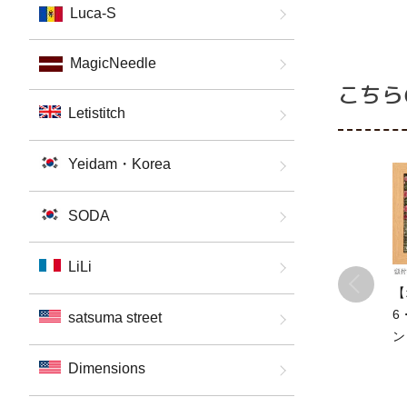
Luca-S
MagicNeedle
こちら
Letistitch
Yeidam・Korea
SODA
LiLi
【
6
satsuma street
ン
ロ
Dimensions
3
付