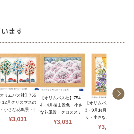
ています
オリムパス社】755
【オリムパス社】754
【
・12月クリスマスの
【オリムパス社】755
4・4月桜山景色・小さ
1
・小さな花風景・ク
3・9月お月見の花飾
な花風景・クロスステ
花
スステッチキット・1
り・小さな花風景・ク
¥
3,031
ッチキット・13ct・11.
¥
3,031
ロ
ct・11.6×16.6・額
ロスステッチキット・1
¥
3,031
6×16.6・額付・初心者
3
・初心者向簡単・oly
3ct・11.6×16.6・額
向簡単・olympus