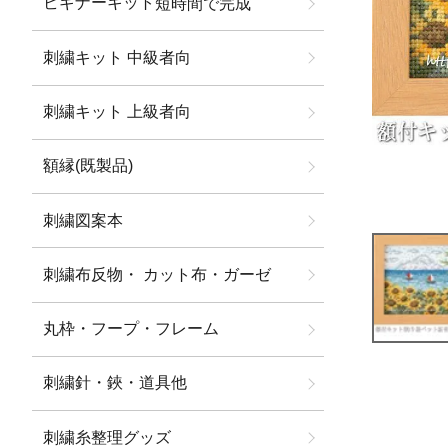
ビギナーキット
短時間で完成
刺繍キット 中級者向
刺繍キット 上級者向
額縁(既製品)
刺繍図案本
刺繍布反物・ カット布・ガーゼ
丸枠・フープ・フレーム
刺繍針・鋏・道具他
刺繍糸整理グッズ