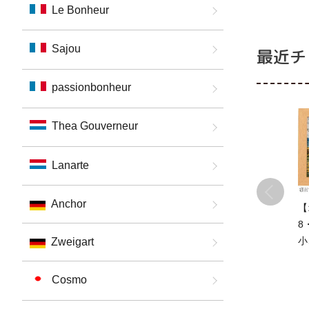
Le Bonheur
m
Sajou
最近チ
passionbonheur
Thea Gouverneur
Lanarte
Anchor
【
8
小
Zweigart
ス
t
Cosmo
初
s