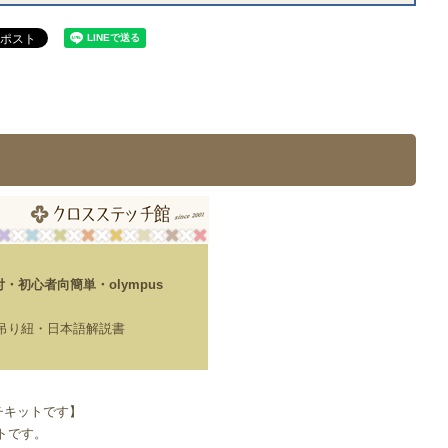
初心者向簡単・olympus
・吊り紐・日本語解説書
チキットです】
ットです。