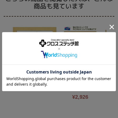
商品も見ています
【オリムパス社】7508・3月パ
【オリムパ
ンジー・クロスステッチキッ
ベンダー
ト・13CT・16.6×11.6・額付
【オリムパス社】7518・11月
ト・13CT
き・初心者向簡単・olympus
シクラメン・クロスステッチキ
¥
2,926
き・初心者
ット・13CT・16.6×11.6・額付
き・初心者向簡単・olympus
¥
2,926