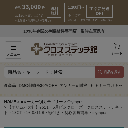
33,000
1,100円～
円
税込
送料
すぐに発送
無料
OK!
承ります
以上のお買い上げで
※定休日・年末年始・GW・お盆は除く
※北海道・沖縄県は6.6万円です
いらっしゃいませ ゲスト 様
1998年創業の刺繍材料専門店・常時在庫保有
新規会員登録
ログイン
カート
メニュー
商品を探す
商品一覧
新商品
DMC刺繍糸30％OFF
アンカー刺繍糸
ビギナー向けキット
カテゴリーから探す
HOME
■メーカー別カテゴリー
Olympus
【オリムパス社】7511・5月ピンクローズ・クロスステッチキッ
取り扱いブランドから探す
ト・13CT・16.6×11.6・額付き・初心者向簡単・olympus