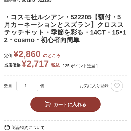
商品番号
cosmo_522205
・コスモ社ルシアン・522205【額付・5
月カーネーションとスズラン】クロスス
テッチキット・季節を彩る・14CT・15×1
2・cosmo・初心者向簡単
¥
2,860
のところ
定価
¥
2,717
税込
当店価格
[
25
ポイント進呈 ]
お気に入り登録
カートに入れる
返品特約について