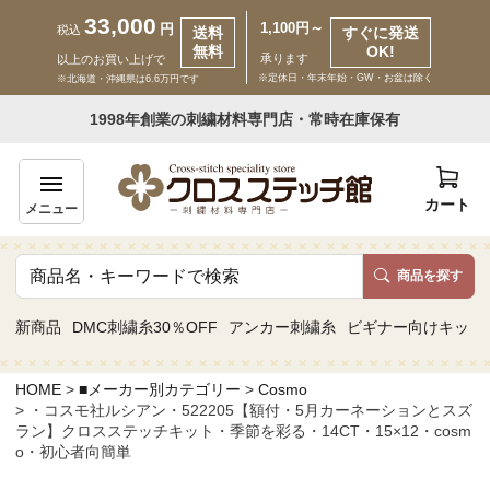
33,000
1,100円～
円
税込
送料
すぐに発送
無料
OK!
承ります
以上のお買い上げで
※定休日・年末年始・GW・お盆は除く
※北海道・沖縄県は6.6万円です
いらっしゃいませ ゲスト 様
1998年創業の刺繍材料専門店・常時在庫保有
新規会員登録
ログイン
カート
メニュー
商品を探す
商品一覧
新商品
DMC刺繍糸30％OFF
アンカー刺繍糸
ビギナー向けキット
カテゴリーから探す
HOME
■メーカー別カテゴリー
Cosmo
・コスモ社ルシアン・522205【額付・5月カーネーションとスズ
取り扱いブランドから探す
ラン】クロスステッチキット・季節を彩る・14CT・15×12・cosm
o・初心者向簡単