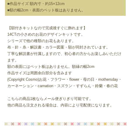
■作品サイズ:額内寸・約15×12cm
■額の幅2cm・表面のペット板はありません。
【額付きキットなので完成後すぐに飾れます】
14CTの小さめのお花のデザインキットです。
シリーズで他の種類のお花もあります。
布・針・糸・解説書・カラー図案・額が同封されています。
丁寧な解説書が付属しますので、初心者の方からお楽しみいただけ
ます。
額の表面にはペット板はありません。額縁の幅2cm
作品サイズは周囲余白部分を含みます
(Copyright Cosmo)お花・フラワー・flower・母の日・mothersday・
カーネーション・carnation・スズラン・すずらん・鈴蘭・春の花
こちらの商品1枚ならメール便ぎりぎり可能です。
他の商品も注文される場合は、内容により宅配便になります。