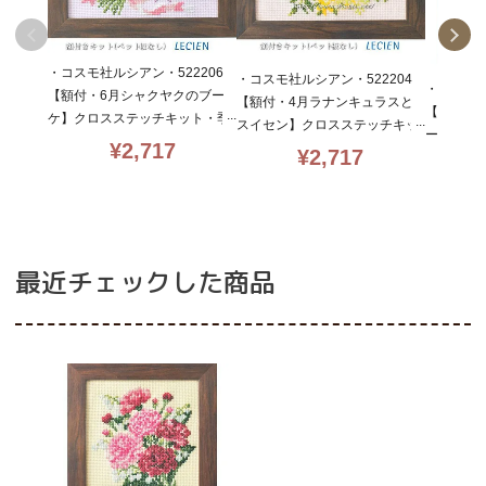
・コスモ社ルシアン・522206
・コスモ社ルシアン・522204
・コスモ社
【額付・6月シャクヤクのブー
【額付・4月ラナンキュラスと
【額付・
ケ】クロスステッチキット・季
スイセン】クロスステッチキッ
ー】クロ
節を彩る・14CT・15×12・cos
¥
2,717
ト・季節を彩る・14CT・15×1
¥
2,717
節を彩る・1
mo・初心者向簡単
2・cosmo・初心者向簡単
mo・初心
最近チェックした商品