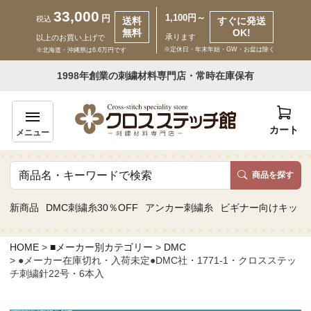
33,000
1,100円～
円
税込
送料
すぐに発送
無料
OK!
承ります
以上のお買い上げで
※定休日・年末年始・GW・お盆は除く
※北海道・沖縄県は6.6万円です
いらっしゃいませ ゲスト 様
1998年創業の刺繍材料専門店・常時在庫保有
新規会員登録
ログイン
カート
メニュー
商品を探す
商品一覧
新商品
DMC刺繍糸30％OFF
アンカー刺繍糸
ビギナー向けキット
カテゴリーから探す
HOME
■メーカー別カテゴリー
DMC
●メーカー在庫切れ・入荷未定●DMC社・1771-1・クロスステッ
取り扱いブランドから探す
チ刺繍針22号・6本入