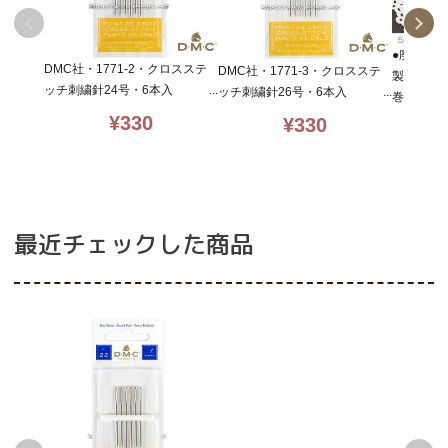
●廃番・
DMC社・1771-2・クロスステ
DMC社・1771-3・クロスステ
製・dais
ッチ刺繍針24号・6本入
ッチ刺繍針26号・6本入
巻紙・1
スやリボ
¥
330
¥
330
最近チェックした商品