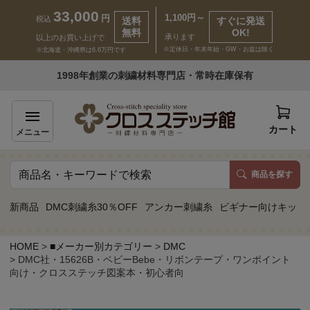
33,000
1,100円～
円
税込
送料
すぐに発送
無料
OK!
承ります
以上のお買い上げで
※定休日・年末年始・GW・お盆は除く
※北海道・沖縄県は6.6万円です
いらっしゃいませ ゲスト 様
1998年創業の刺繍材料専門店・常時在庫保有
新規会員登録
ログイン
カート
メニュー
商品を探す
商品一覧
新商品
DMC刺繍糸30％OFF
アンカー刺繍糸
ビギナー向けキット
カテゴリーから探す
HOME
■メーカー別カテゴリー
DMC
DMC社・15626B・ベビーBebe・リボンテープ・ワンポイント
取り扱いブランドから探す
向け・クロスステッチ図案本・初心者向