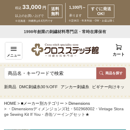
33,000
1,100円～
円
税込
送料
すぐに発送
無料
OK!
承ります
以上のお買い上げで
※定休日・年末年始・GW・お盆は除く
※北海道・沖縄県は6.6万円です
いらっしゃいませ ゲスト 様
1998年創業の刺繍材料専門店・常時在庫保有
新規会員登録
ログイン
カート
メニュー
商品を探す
商品一覧
新商品
DMC刺繍糸30％OFF
アンカー刺繍糸
ビギナー向けキット
カテゴリーから探す
HOME
■メーカー別カテゴリー
Dimensions
・Dimensionsディメンジョンズ社・502968002・Vintage Stora
取り扱いブランドから探す
ge Sewing Kit If You・赤缶ソーイングセット★