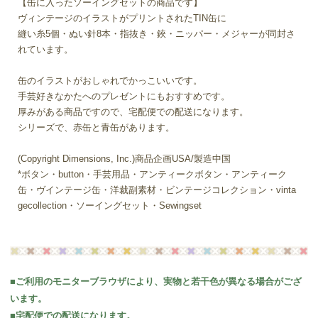
【缶に入ったソーイングセットの商品です】
ヴィンテージのイラストがプリントされたTIN缶に
縫い糸5個・ぬい針8本・指抜き・鋏・ニッパー・メジャーが同封さ
れています。
缶のイラストがおしゃれでかっこいいです。
手芸好きなかたへのプレゼントにもおすすめです。
厚みがある商品ですので、宅配便での配送になります。
シリーズで、赤缶と青缶があります。
(Copyright Dimensions, Inc.)商品企画USA/製造中国
*ボタン・button・手芸用品・アンティークボタン・アンティーク
缶・ヴインテージ缶・洋裁副素材・ビンテージコレクション・vinta
gecollection・ソーイングセット・Sewingset
■ご利用のモニターブラウザにより、実物と若干色が異なる場合がござ
います。
■宅配便での配送になります。