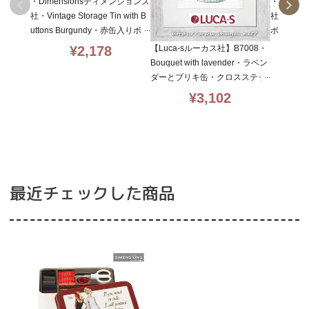
・Dimensionsディメンジョンズ
・Dimen
社・Vintage Storage Tin with B
社・Vintag
uttons Burgundy・赤缶入りボタ
ポーチバッ
ン120ｇ・170001776★
×7・5593
【Luca-sルーカス社】B7008・
¥
2,178
Bouquet with lavender・ラベン
ダーとブリキ缶・クロスステッ
チキット・16CT・8×16
¥
3,102
最近チェックした商品