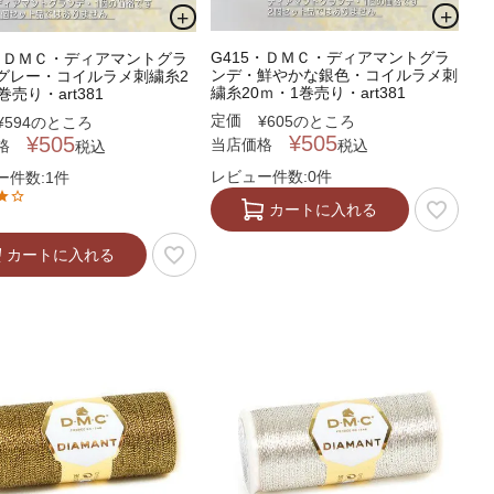
G415・ＤＭＣ・ディアマントグラ
7・ＤＭＣ・ディアマントグラ
ンデ・鮮やかな銀色・コイルラメ刺
グレー・コイルラメ刺繍糸2
繍糸20ｍ・1巻売り・art381
巻売り・art381
定価
¥
605
のところ
¥
594
のところ
¥
505
¥
505
当店価格
格
税込
税込
レビュー件数:0件
ー件数:1件
カートに入れる
カートに入れる