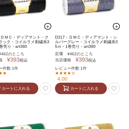
0・ＤＭＣ・ディアマント・ク
D317・ＤＭＣ・ディアマント・シ
ラック・コイルラメ刺繍糸3
ルバーグレー・コイルラメ刺繍糸3
巻売り・art380
5ｍ・1巻売り・art380
定価
¥
462
のところ
¥
462
のところ
¥
393
¥
393
格
当店価格
税込
税込
ー件数:1件
レビュー件数:1件
4.00
カートに入れる
カートに入れる