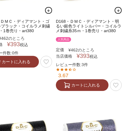
0・ＤＭＣ・ディアマント・ゴ
D168・ＤＭＣ・ディアマント・明
+ブラック・コイルラメ刺繍
るい銀色ライトシルバー・コイルラ
・1巻売り・art380
メ刺繍糸35ｍ・1巻売り・art380
¥
462
のところ
人気商品
¥
393
格
税込
定価
¥
462
のところ
ー件数:0件
¥
393
当店価格
税込
カートに入れる
レビュー件数:3件
3.67
カートに入れる