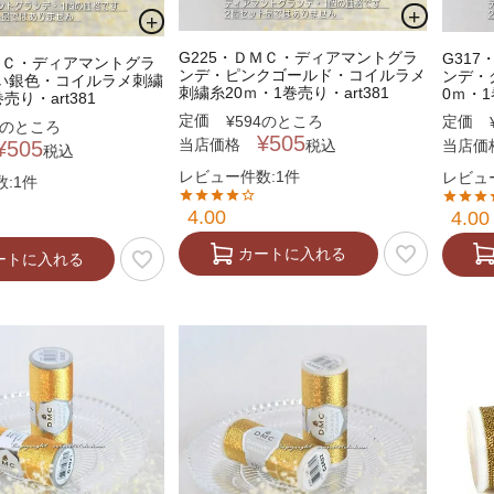
G225・ＤＭＣ・ディアマントグラ
G31
ＤＭＣ・ディアマントグラ
ンデ・ピンクゴールド・コイルラメ
ンデ・
い銀色・コイルラメ刺繍
刺繍糸20ｍ・1巻売り・art381
0ｍ・1
売り・art381
定価
定価
¥
594
のところ
のところ
¥
505
当店価格
当店価
税込
¥
505
税込
レビュー件数:1件
レビュ
:1件
4.00
4.00
カートに入れる
ートに入れる