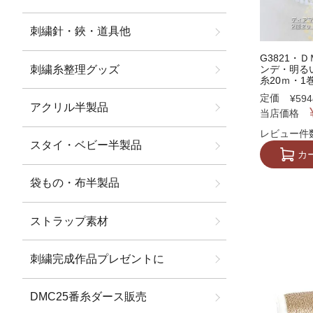
刺繍針・鋏・道具他
G3821・
刺繍糸整理グッズ
ンデ・明る
糸20ｍ・1巻
定価
¥
594
アクリル半製品
当店価格
レビュー件数
スタイ・ベビー半製品
カ
袋もの・布半製品
ストラップ素材
刺繍完成作品プレゼントに
DMC25番糸ダース販売