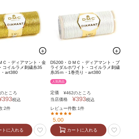
ＤＭＣ・ディアマント・金
D5200・ＤＭＣ・ディアマント・ブ
・コイルラメ刺繍糸35
ライダルホワイト・コイルラメ刺繍
art380
糸35ｍ・1巻売り・art380
人気商品
定価
のところ
¥
462
のところ
¥
393
¥
393
当店価格
税込
税込
:2件
レビュー件数:1件
5.00
ートに入れる
カートに入れる