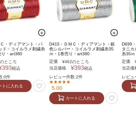
ＤＭＣ・ディアマント・パ
D415・ＤＭＣ・ディアマント・銀
D69
ッド・コイルラメ刺繍糸
色シルバー・コイルラメ刺繍糸35
タニカ
り・art380
ｍ・1巻売り・art380
糸35ｍ
定価
定価
のところ
¥
462
のところ
¥
393
¥
393
当店価格
当店価
税込
税込
:0件
レビュー件数:2件
レビュ
ートに入れる
5.00
カートに入れる