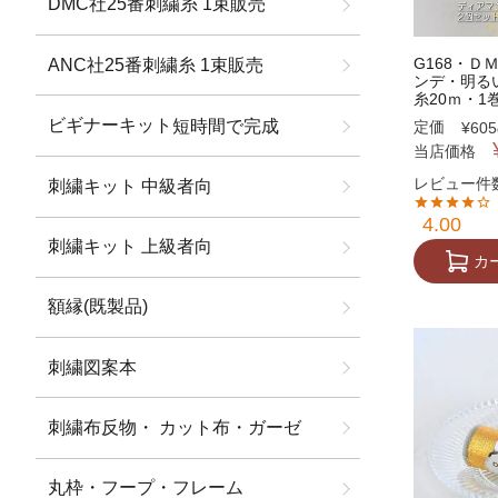
DMC社25番刺繍糸 1束販売
G168・
ANC社25番刺繍糸 1束販売
ンデ・明る
糸20ｍ・1巻
ビギナーキット
短時間で完成
定価
¥
605
当店価格
レビュー件数
刺繍キット 中級者向
4.00
刺繍キット 上級者向
カ
額縁(既製品)
刺繍図案本
刺繍布反物・ カット布・ガーゼ
丸枠・フープ・フレーム