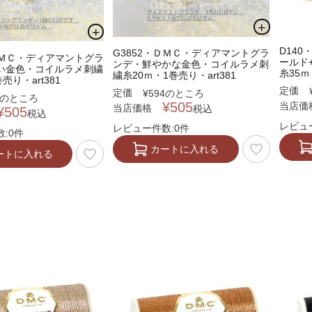
D14
G3852・ＤＭＣ・ディアマントグラ
ＤＭＣ・ディアマントグラ
ールド
ンデ・鮮やかな金色・コイルラメ刺
い金色・コイルラメ刺繍
糸35ｍ
繍糸20ｍ・1巻売り・art381
売り・art381
定価
定価
¥
594
のところ
のところ
¥
505
当店価
当店価格
税込
¥
505
税込
レビュ
レビュー件数:0件
:0件
カートに入れる
ートに入れる