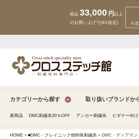
33,000
円
税込
以上
のお買い上げで(4/1改定)
※北
カテゴリーから探す
取り扱いブランドか
新商品
DMC刺繍糸30％OFF
アンカー刺繍糸
ビギナー向け
HOME
■DMC・クレイニック他特殊刺繍糸
DMC・ディアマ