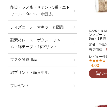
段染・ラメ糸・サテン・5番・エト
ワール・Kreinik・特殊糸
ディズニーテーマキットと図案
D225・
ンクゴール
5ｍ・1巻売り
副素材レース・ボタン・ チャー
定価
¥
462
ム・綿テープ・ 綿プリント
当店価格
レビュー件数
マスク関連用品
4.00
綿プリント・輸入生地
カ
プレゼント