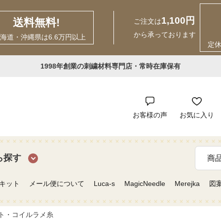
1,100円
送料無料!
ご注文は
から承っております
海道・沖縄県は6.6万円以上
定
1998年創業の刺繍材料専門店・常時在庫保有
お客様の声
お気に入り
ら探す
キット
メール便について
Luca-s
MagicNeedle
Merejka
図
ント・コイルラメ糸