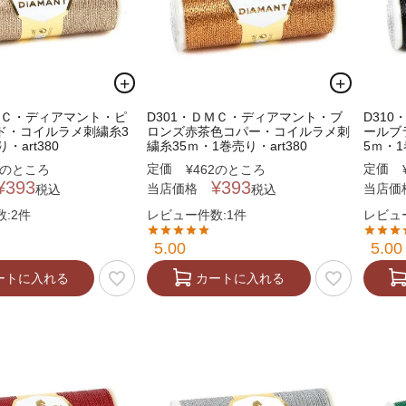
ＤＭＣ・ディアマント・ピ
D301・ＤＭＣ・ディアマント・ブ
D31
ド・コイルラメ刺繍糸3
ロンズ赤茶色コパー・コイルラメ刺
ールブ
・art380
繍糸35ｍ・1巻売り・art380
5ｍ・1
定価
定価
のところ
¥
462
のところ
¥
393
¥
393
当店価格
当店価
税込
税込
:2件
レビュー件数:1件
レビュ
5.00
5.00
ートに入れる
カートに入れる