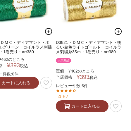
9・ＤＭＣ・ディアマント・ボ
D3821・ＤＭＣ・ディアマント・明
ルグリーン・コイルラメ刺繍
るい金色ライトゴールド・コイルラ
・1巻売り・art380
メ刺繍糸35ｍ・1巻売り・art380
¥
462
のところ
人気商品
¥
393
格
税込
定価
¥
462
のところ
ー件数:0件
¥
393
当店価格
税込
カートに入れる
レビュー件数:6件
4.67
カートに入れる