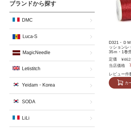
ブランドから探す
DMC
Luca-S
D321・
ッションレ
35ｍ・1巻売
MagicNeedle
定価
¥
462
当店価格
Letistitch
レビュー件数
カ
Yeidam・Korea
SODA
LiLi