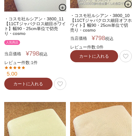
個人情報取り扱いについて
・コスモ社ルシアン・3800_10
・コスモ社ルシアン・3800_11
【11CTジャバクロス細目オフホ
【11CTジャバクロス細目ホワイ
ワイト】幅90・25cm単位で切
ト】幅90・25cm単位で切売
売り・cosmo
り・cosmo
閉じる
¥
798
当店価格
税込
人気商品
レビュー件数:0件
¥
798
当店価格
税込
カートに入れる
レビュー件数:1件
5.00
カートに入れる