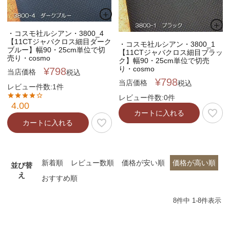
・コスモ社ルシアン・3800_4
【11CTジャバクロス細目ダーク
・コスモ社ルシアン・3800_1
ブルー】幅90・25cm単位で切
【11CTジャバクロス細目ブラッ
売り・cosmo
ク】幅90・25cm単位で切売
り・cosmo
¥
798
当店価格
税込
¥
798
当店価格
税込
レビュー件数:1件
レビュー件数:0件
4.00
カートに入れる
カートに入れる
新着順
レビュー数順
価格が安い順
価格が高い順
並び替
え
おすすめ順
8
件中
1
-
8
件表示