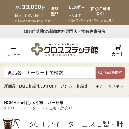
33,000
1,100円～
円
税込
送料
すぐに発送
無料
OK!
承ります
以上のお買い上げで
※定休日・年末年始・GW・お盆は除く
※北海道・沖縄県は6.6万円です
いらっしゃいませ ゲスト 様
1998年創業の刺繍材料専門店・常時在庫保有
新規会員登録
ログイン
カート
メニュー
商品を探す
商品一覧
新商品
DMC刺繍糸30％OFF
アンカー刺繍糸
ビギナー向けキット
カテゴリーから探す
HOME
■刺しゅう布・ガーゼ布
13ＣＴアイーダ・コスモ製・計売り
取り扱いブランドから探す
13ＣＴアイーダ・コスモ製・計