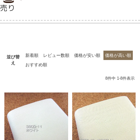
売り
当店について
よくあるご質問
新着順
レビュー数順
価格が安い順
価格が高い順
ご利用ガイド
並び替
え
おすすめ順
送料とお支払い方法について
8
件中
1
-
8
件表示
返品特約について
新規会員登録
会員規約について
特定商取引法について