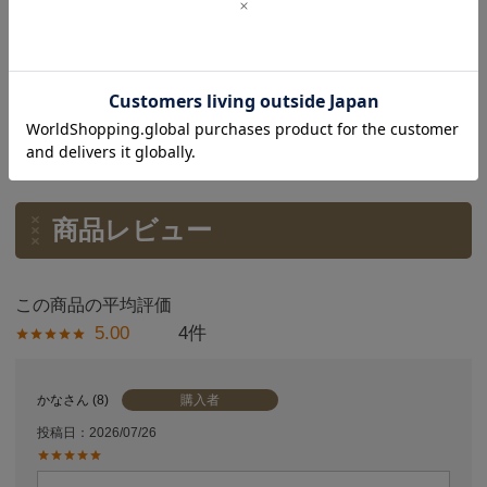
韓国SODAソーダ社・SO_322
0・ラプンツェル・童話・クロ
スステッチ図案のみ
¥
715
商品レビュー
5.00
4
購入者
かな
8
投稿日
2026/07/26