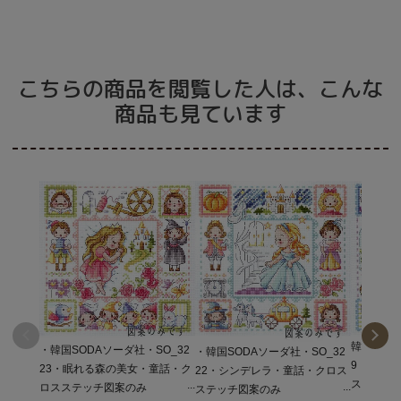
こちらの商品を閲覧した人は、こんな
商品も見ています
韓国SOD
・韓国SODAソーダ社・SO_32
・韓国SODAソーダ社・SO_32
9・美女
23・眠れる森の美女・童話・ク
22・シンデレラ・童話・クロス
ステッチ
ロスステッチ図案のみ
ステッチ図案のみ