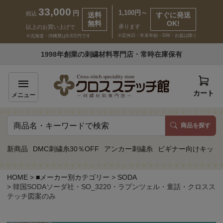
33,000
1,100円～
円
税込
送料
すぐに発送
無料
OK!
承ります
以上のお買い上げで
※定休日・年末年始・GW・お盆は除く
※北海道・沖縄県は6.6万円です
いらっしゃいませ ゲスト 様
1998年創業の刺繍材料専門店・常時在庫保有
新規会員登録
ログイン
カート
メニュー
商品を探す
商品一覧
新商品
DMC刺繍糸30％OFF
アンカー刺繍糸
ビギナー向けキット
カテゴリーから探す
HOME
■メーカー別カテゴリー
SODA
韓国SODAソーダ社・SO_3220・ラプンツェル・童話・クロスス
取り扱いブランドから探す
テッチ図案のみ