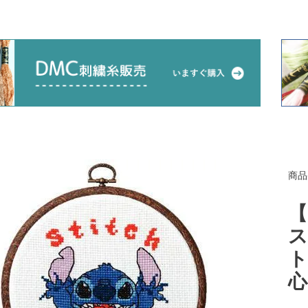
商品
【
ス
ト
心