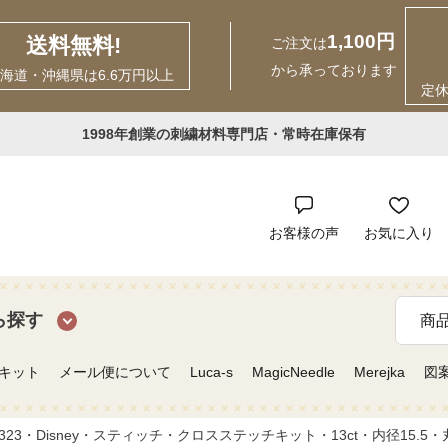
1,100円
送料無料!
ご注文は
から承っております
海道・沖縄県は6.6万円以上
定
1998年創業の刺繍材料専門店・常時在庫保有
お客様の声
お気に入り
ら探す
キット
メール便について
Luca-s
MagicNeedle
Merejka
図
23・Disney・スティッチ・クロスステッチキット・13ct・内径15.5・