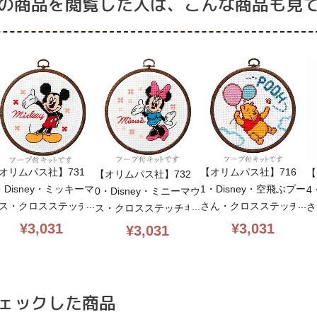
の商品を閲覧した人は、こんな商品も見
オリムパス社】731
【オリムパス社】716
【
【オリムパス社】732
・Disney・ミッキーマ
1・Disney・空飛ぶプー
4
0・Disney・ミニーマウ
ス・クロスステッチ
さん・クロスステッチ
さ
ス・クロスステッチキ
ット・13ct・内径15.
キット・13ct・内径15.
キ
ット・13ct・内径15.
¥
3,031
¥
3,031
¥
3,031
・丸額付・初心者向簡
5・丸額付・初心者向簡
5
5・丸額付・初心者向簡
・olympus
単・olympus
単
単・olympus
ェックした商品