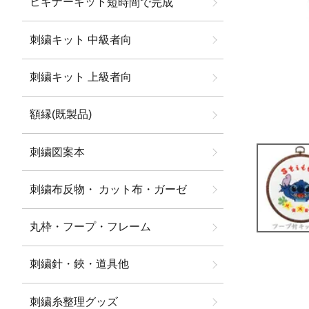
ビギナーキット
短時間で完成
刺繍キット 中級者向
刺繍キット 上級者向
額縁(既製品)
刺繍図案本
刺繍布反物・ カット布・ガーゼ
丸枠・フープ・フレーム
刺繍針・鋏・道具他
刺繍糸整理グッズ