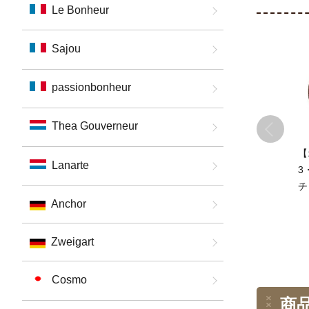
Le Bonheur
Sajou
passionbonheur
Thea Gouverneur
【
Lanarte
3
チ
ッ
Anchor
5
単
Zweigart
Cosmo
商