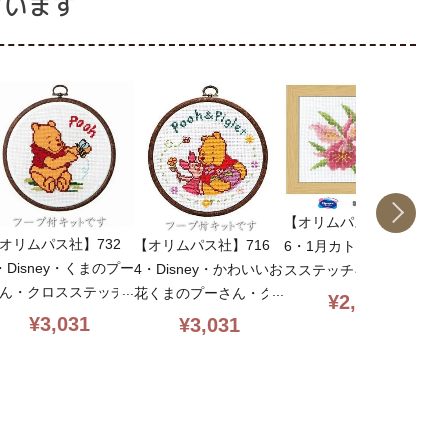
ています
【オリムパス社】750
【
オリムパス社】732
【オリムパス社】716
6・1月カトレア・クロ
6
・Disney・くまのプー
4・Disney・かわいいお
スステッチキット・13c
ン
ん・クロスステッチ
花くまのプーさん・ク
t・16.6×11.6・額付
ロ
¥
2,926
ット・13ct・内径15.
ロスステッチキット・1
き・初心者向簡単・oly
3
¥
3,031
¥
3,031
・丸額付・初心者向簡
3ct・内径15.5・丸額
mpus
付
・olympus
付・初心者向簡単・oly
m
mpus