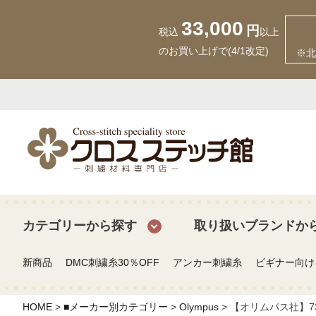
33,000
円
税込
以上
のお買い上げで(4/1改定)
※北
カテゴリーから探す
取り扱いブランドか
新商品
DMC刺繍糸30％OFF
アンカー刺繍糸
ビギナー向け
HOME
■メーカー別カテゴリー
Olympus
【オリムパス社】73