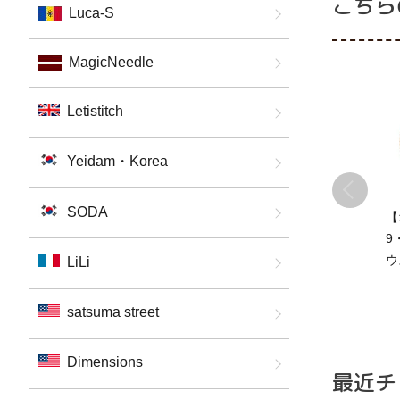
こちら
Luca-S
MagicNeedle
Letistitch
Yeidam・Korea
SODA
【
9
ウ
LiLi
キ
5
satsuma street
単
Dimensions
最近チ