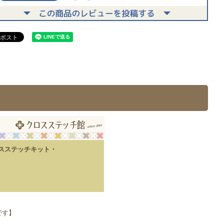
ロスステッチキット・
です】