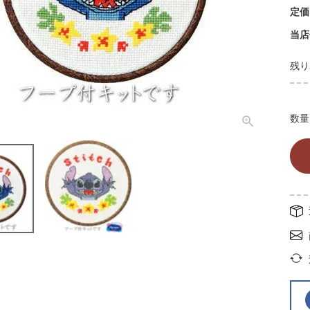
定価
当店
残り