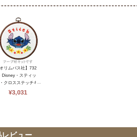
オリムパス社】732
・Disney・スティッ
・クロスステッチキ
ト・13ct・内径15.
¥
3,031
・丸額付・初心者向簡
・olympus
品レビュー