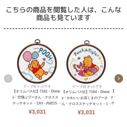
こちらの商品を閲覧した人は、こんな
商品も見ています
【オリムパス
【オリムパス社】7161・Disne
【オリムパス社】7164・Disne
y・ミッ
y・空飛ぶプーさん・クロスス
y・かわいいお花くまのプーさ
テッチキッ
テッチキット・13ct・内径15.
ん・クロスステッチキット・13
5・丸額付
5・丸額付・初心者向簡単・oly
ct・内径15.5・丸額付・初心者
¥
3,031
¥
3,031
mpus
mpus
向簡単・olympus