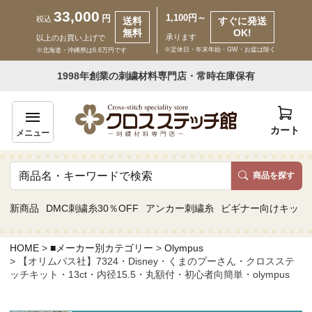
33,000
1,100円～
円
税込
送料
すぐに発送
無料
OK!
承ります
以上のお買い上げで
※定休日・年末年始・GW・お盆は除く
※北海道・沖縄県は6.6万円です
いらっしゃいませ ゲスト 様
1998年創業の刺繍材料専門店・常時在庫保有
新規会員登録
ログイン
カート
メニュー
商品を探す
商品一覧
新商品
DMC刺繍糸30％OFF
アンカー刺繍糸
ビギナー向けキット
カテゴリーから探す
HOME
■メーカー別カテゴリー
Olympus
【オリムパス社】7324・Disney・くまのプーさん・クロスステ
取り扱いブランドから探す
ッチキット・13ct・内径15.5・丸額付・初心者向簡単・olympus