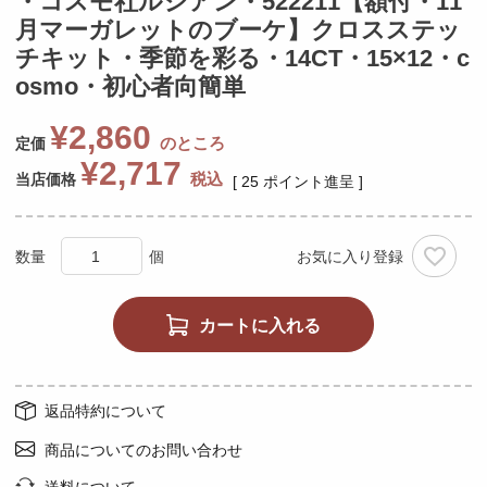
・コスモ社ルシアン・522211【額付・11
月マーガレットのブーケ】クロスステッ
チキット・季節を彩る・14CT・15×12・c
osmo・初心者向簡単
¥
2,860
のところ
定価
¥
2,717
税込
当店価格
[
25
ポイント進呈 ]
お気に入り登録
カートに入れる
返品特約について
商品についてのお問い合わせ
送料について