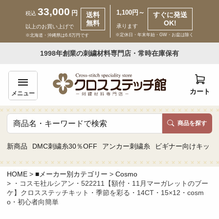
33,000
1,100円～
円
税込
送料
すぐに発送
無料
OK!
承ります
以上のお買い上げで
※定休日・年末年始・GW・お盆は除く
※北海道・沖縄県は6.6万円です
いらっしゃいませ ゲスト 様
1998年創業の刺繍材料専門店・常時在庫保有
新規会員登録
ログイン
カート
メニュー
商品を探す
商品一覧
新商品
DMC刺繍糸30％OFF
アンカー刺繍糸
ビギナー向けキット
カテゴリーから探す
HOME
■メーカー別カテゴリー
Cosmo
・コスモ社ルシアン・522211【額付・11月マーガレットのブー
取り扱いブランドから探す
ケ】クロスステッチキット・季節を彩る・14CT・15×12・cosm
o・初心者向簡単