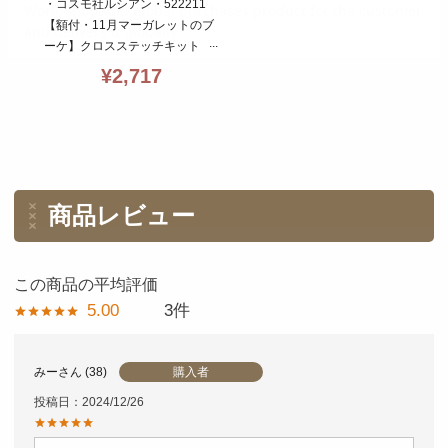
・コスモ社ルシアン・522211
【額付・11月マーガレットのブ
ーケ】クロスステッチキット・
季節を彩る・14CT・15×12・c
¥
2,717
osmo・初心者向簡単
商品レビュー
5.00
3
購入者
みー
38
投稿日
2024/12/26