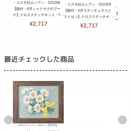
・コスモ社ルシアン・522206
・コスモ社ルシアン・522204
・コスモ社
【額付・6月シャクヤクのブー
【額付・4月ラナンキュラスと
【額付・
ケ】クロスステッチキット・季
スイセン】クロスステッチキッ
ー】クロ
節を彩る・14CT・15×12・cos
¥
2,717
ト・季節を彩る・14CT・15×1
¥
2,717
節を彩る・1
mo・初心者向簡単
2・cosmo・初心者向簡単
mo・初心
最近チェックした商品