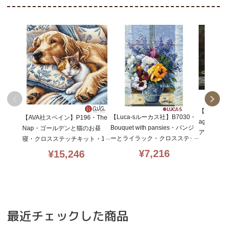
【Luca-
【Luca-sルーカス社】B7030・
【AVA社スペイン】P196・The
agnoli
Bouquet with pansies・パンジ
Nap・ゴールデンと猫のお昼
ア・クロ
ーとライラック・クロスステッ
寝・クロスステッチキット・16
イン入16C
チキット・16CT・25×36・LU
CT・32×32・Luca-s+DMC社
¥
7,216
¥
15,246
社糸・全
CA-S社糸・全面刺し
糸・全面刺し
最近チェックした商品