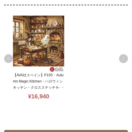
【AVA社スペイン】P105・Autu
mn Magic Kitchen・ハロウィン
キッチン・クロスステッチキッ
ト・16CT・32×32・Luca-s+D
¥
16,940
MC社糸・全面刺し