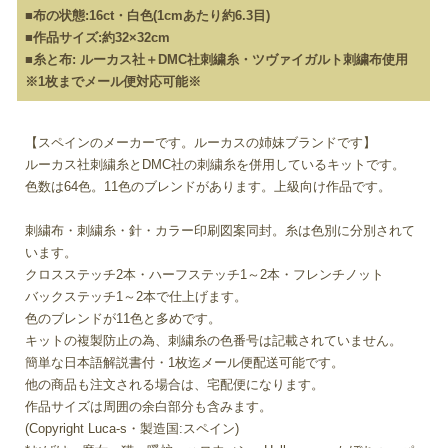
■布の状態:16ct・白色(1cmあたり約6.3目)
■作品サイズ:約32×32cm
■糸と布: ルーカス社＋DMC社刺繍糸・ツヴァイガルト刺繍布使用
※1枚までメール便対応可能※
【スペインのメーカーです。ルーカスの姉妹ブランドです】
ルーカス社刺繍糸とDMC社の刺繍糸を併用しているキットです。
色数は64色。11色のブレンドがあります。上級向け作品です。
刺繍布・刺繍糸・針・カラー印刷図案同封。糸は色別に分別されて
います。
クロスステッチ2本・ハーフステッチ1～2本・フレンチノット
バックステッチ1～2本で仕上げます。
色のブレンドが11色と多めです。
キットの複製防止の為、刺繍糸の色番号は記載されていません。
簡単な日本語解説書付・1枚迄メール便配送可能です。
他の商品も注文される場合は、宅配便になります。
作品サイズは周囲の余白部分も含みます。
(Copyright Luca-s・製造国:スペイン)