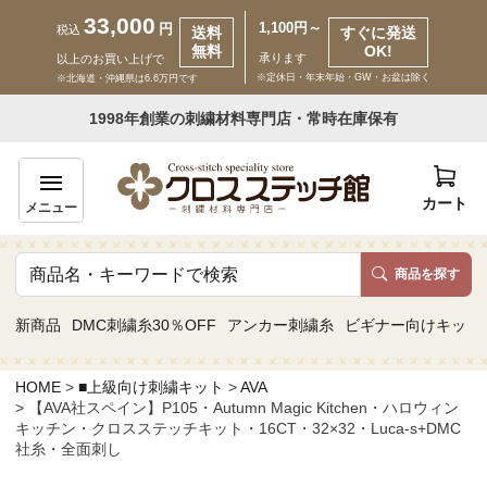
33,000
1,100円～
円
税込
送料
すぐに発送
無料
OK!
承ります
以上のお買い上げで
※定休日・年末年始・GW・お盆は除く
※北海道・沖縄県は6.6万円です
いらっしゃいませ ゲスト 様
1998年創業の刺繍材料専門店・常時在庫保有
新規会員登録
ログイン
カート
メニュー
商品を探す
商品一覧
新商品
DMC刺繍糸30％OFF
アンカー刺繍糸
ビギナー向けキット
カテゴリーから探す
HOME
■上級向け刺繍キット
AVA
【AVA社スペイン】P105・Autumn Magic Kitchen・ハロウィン
取り扱いブランドから探す
キッチン・クロスステッチキット・16CT・32×32・Luca-s+DMC
社糸・全面刺し