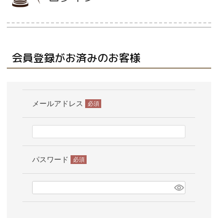
当店について
会員登録がお済みのお客様
よくあるご質問
ご利用ガイド
メールアドレス
送料とお支払い方法について
(必
須)
返品特約について
パスワード
新規会員登録
(必
須)
会員規約について
特定商取引法について