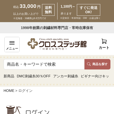
33,000
1,100円～
円
税込
送料
すぐに発送
無料
OK!
承ります
以上のお買い上げで
※定休日・年末年始・GW・お盆は除く
※北海道・沖縄県は6.6万円です
いらっしゃいませ ゲスト 様
1998年創業の刺繍材料専門店・常時在庫保有
新規会員登録
ログイン
カート
メニュー
商品を探す
商品一覧
新商品
DMC刺繍糸30％OFF
アンカー刺繍糸
ビギナー向けキット
カテゴリーから探す
HOME
ログイン
取り扱いブランドから探す
ログイン